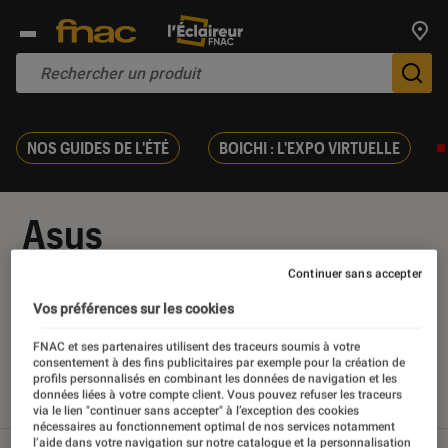
Trouv
De
NOS GUIDES DE L'ÉTÉ
BOICHI : L'EXPO VIRTUELLE
Asus
Continuer sans accepter
Vos préférences sur les cookies
Nos derniers contenus
FNAC et ses partenaires utilisent des traceurs soumis à votre
consentement à des fins publicitaires par exemple pour la création de
profils personnalisés en combinant les données de navigation et les
données liées à votre compte client. Vous pouvez refuser les traceurs
Tout
Articles
Sélections et guides
Tests
via le lien "continuer sans accepter" à l’exception des cookies
nécessaires au fonctionnement optimal de nos services notamment
l’aide dans votre navigation sur notre catalogue et la personnalisation