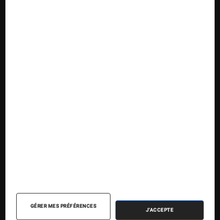
Suivez la Fnac
Nos contenus
Nos flux RSS
Articles
Tests
Dossiers
Sélections et guides
Agenda
GÉRER MES PRÉFÉRENCES
J'ACCEPTE