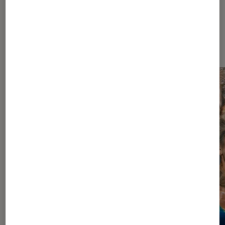
À la une de
VOIR TOUT
l'Éclaireur FNAC
l'Éclaireur fnac">