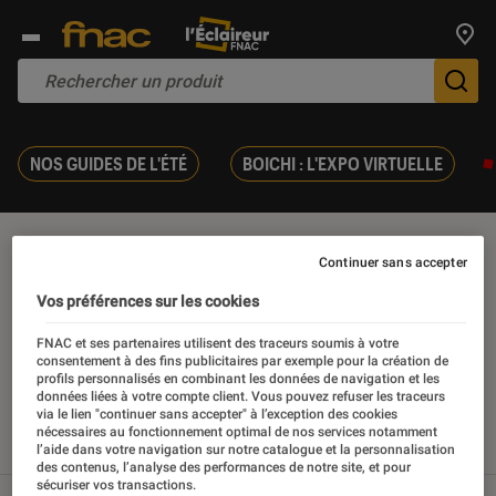
Trouv
De
NOS GUIDES DE L'ÉTÉ
BOICHI : L'EXPO VIRTUELLE
Asus zenbook
Continuer sans accepter
Vos préférences sur les cookies
FNAC et ses partenaires utilisent des traceurs soumis à votre
consentement à des fins publicitaires par exemple pour la création de
Nos derniers contenus
profils personnalisés en combinant les données de navigation et les
données liées à votre compte client. Vous pouvez refuser les traceurs
via le lien "continuer sans accepter" à l’exception des cookies
nécessaires au fonctionnement optimal de nos services notamment
Tout
Articles
Sélections et guides
Tests
l’aide dans votre navigation sur notre catalogue et la personnalisation
des contenus, l’analyse des performances de notre site, et pour
sécuriser vos transactions.