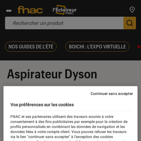
Trouv
De
NOS GUIDES DE L'ÉTÉ
BOICHI : L'EXPO VIRTUELLE
Aspirateur Dyson
Continuer sans accepter
Vos préférences sur les cookies
Nos derniers contenus
FNAC et ses partenaires utilisent des traceurs soumis à votre
consentement à des fins publicitaires par exemple pour la création de
profils personnalisés en combinant les données de navigation et les
Tout
Articles
Sélections et guides
données liées à votre compte client. Vous pouvez refuser les traceurs
via le lien "continuer sans accepter" à l’exception des cookies