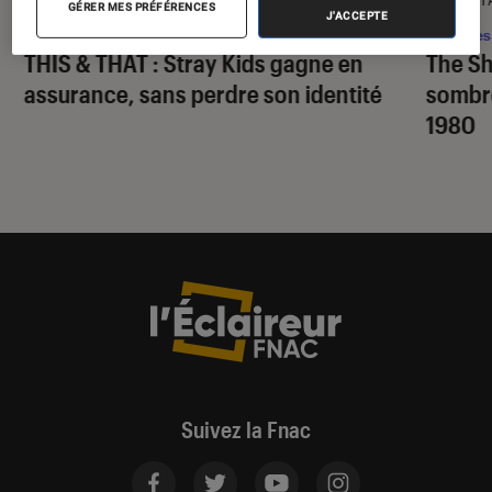
GÉRER MES PRÉFÉRENCES
J'ACCEPTE
Musique
•
07 août. 2026
Séries
THIS & THAT
: Stray Kids gagne en
The S
assurance, sans perdre son identité
sombr
1980
Suivez la Fnac