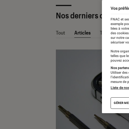
Vos préfé
Nos derniers contenu
FNAC et ses
exemple pou
liées à votr
Tout
Articles
Tests
des cookies
sur notre c
sécuriser vo
Notre organ
telles que l
pouvez acce
Nos partenai
Utiliser des
l’identifica
mesure de p
Liste de no
GÉRER ME