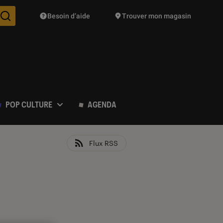
Besoin d’aide
Trouver mon magasin
Des suggestions de produits vont vous être proposées pendant vo
POP CULTURE
AGENDA
Flux RSS