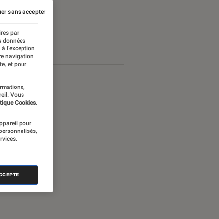
er sans accepter
ires par
es données
 à l’exception
re navigation
te, et pour
ormations,
reil. Vous
tique Cookies.
appareil pour
 personnalisés,
rvices.
ACCEPTE