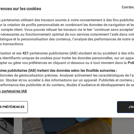
Continu
rences sur les cookies
s
 partenaires utilisent des traceurs soumis à votre consentement à des fins publicita
r la création de profils personnalisés en combinant les données de navigation et l
e compte client. Vous pouvez refuser les traceurs via le lien "continuer sans accepter"
 nécessaires au fonctionnement optimal de nos services notamment l’aide dans vot
atalogue et la personnalisation des contenus, l’analyse des performances de notre si
s transactions.
isation et ses
421
partenaires publicitaires (IAB) stockent et/ou accèdent à des inf
es identifiants uniques de cookies pour traiter les données personnelles, sur un appa
pter ou gérer vos préférences en cliquant ci-dessous ou à tout moment dans la
Poli
res publicitaires (IAB) traitent des données selon les finalités suivantes :
 données de géolocalisation précises. Analyser activement les caractéristiques de l’
tion. Stocker et/ou accéder à des informations sur un appareil. Publicités et contenu
erformance des publicités et du contenu, études d’audience et développement de se
s partenaires IAB
S PRÉFÉRENCES
J'