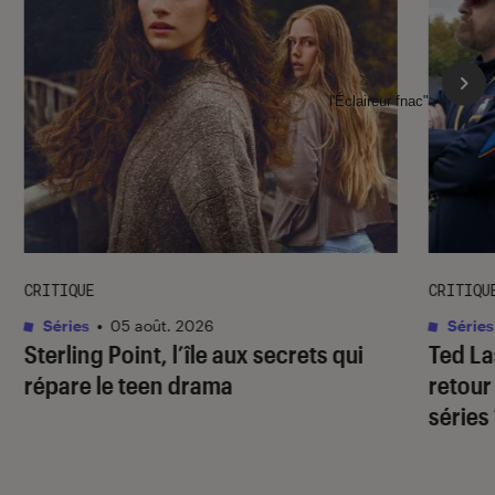
l'Éclaireur fnac">
CRITIQUE
CRITIQU
Séries
•
05 août. 2026
Séries
Sterling Point
, l’île aux secrets qui
Ted L
répare le teen drama
retour
séries