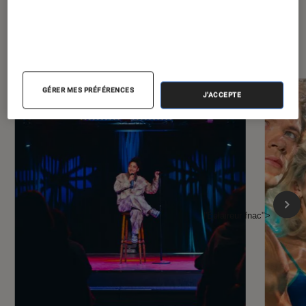
À la une de
VOIR TOUT
l'Éclaireur FNAC
GÉRER MES PRÉFÉRENCES
J'ACCEPTE
l'Éclaireur fnac">