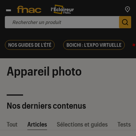
Trouv
De
NOS GUIDES DE L'ÉTÉ
BOICHI : L'EXPO VIRTUELLE
Appareil photo
Nos derniers contenus
Tout
Articles
Sélections et guides
Tests