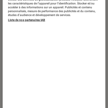
ACTU
les caractéristiques de l’appareil pour l’identification. Stocker et/ou
accéder à des informations sur un appareil. Publicités et contenu
Photo
•
25 mai. 2023
personnalisés, mesure de performance des publicités et du contenu,
Leica Q3 : un nouvel appareil photo très
études d’audience et développement de services.
Liste de nos partenaires IAB
prometteur pour la gamme Q