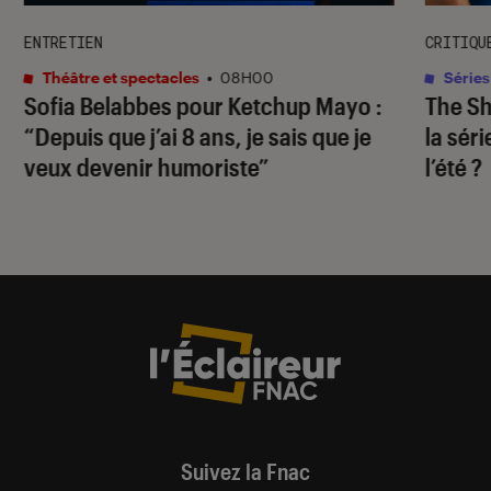
ENTRETIEN
CRITIQU
Théâtre et spectacles
•
08H00
Séries
Sofia Belabbes pour
Ketchup Mayo
:
The S
“Depuis que j’ai 8 ans, je sais que je
la sér
veux devenir humoriste”
l’été ?
Suivez la Fnac