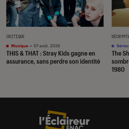
CRITIQUE
DÉCRYPT
Musique
•
07 août. 2026
Séries
THIS & THAT
: Stray Kids gagne en
The S
assurance, sans perdre son identité
sombr
1980