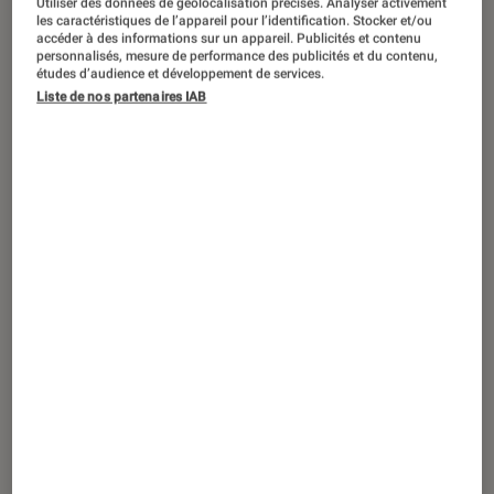
Utiliser des données de géolocalisation précises. Analyser activement
ACTU
les caractéristiques de l’appareil pour l’identification. Stocker et/ou
accéder à des informations sur un appareil. Publicités et contenu
Smartphones
•
23 mar. 2018
personnalisés, mesure de performance des publicités et du contenu,
Le Huawei P20 Lite : un prix adouci et de
études d’audience et développement de services.
Liste de nos partenaires IAB
belles performances