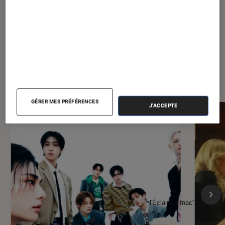
À la une de
VOIR TOUT
l'Éclaireur FNAC
GÉRER MES PRÉFÉRENCES
J'ACCEPTE
l'Éclaireur fnac">