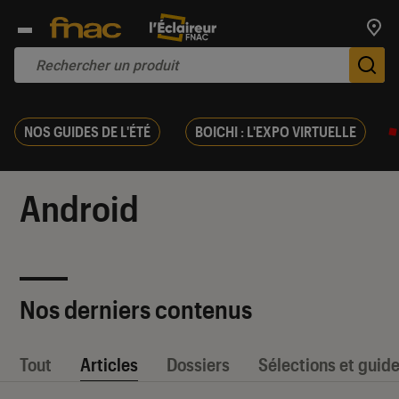
Trouv
De
NOS GUIDES DE L'ÉTÉ
BOICHI : L'EXPO VIRTUELLE
Android
Nos derniers contenus
Tout
Articles
Dossiers
Sélections et guid