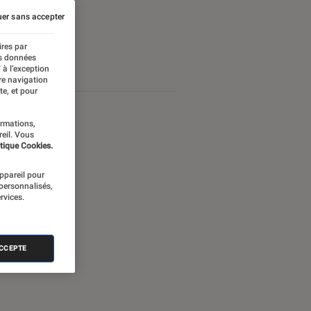
er sans accepter
ires par
es données
 à l’exception
re navigation
te, et pour
ormations,
reil. Vous
tique Cookies.
appareil pour
 personnalisés,
rvices.
ACCEPTE