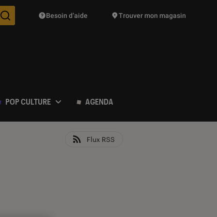
Besoin d’aide
Trouver mon magasin
Des suggestions de produits vont vous être proposées pendant vo
POP CULTURE
AGENDA
Flux RSS