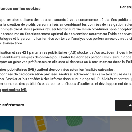
Continu
rences sur les cookies
s
 partenaires utilisent des traceurs soumis à votre consentement à des fins publicita
r la création de profils personnalisés en combinant les données de navigation et l
e compte client. Vous pouvez refuser les traceurs via le lien "continuer sans accepter"
Sélections et guides
Tests
 nécessaires au fonctionnement optimal de nos services notamment l’aide dans vot
atalogue et la personnalisation des contenus, l’analyse des performances de notre si
s transactions.
isation et ses
421
partenaires publicitaires (IAB) stockent et/ou accèdent à des inf
es identifiants uniques de cookies pour traiter les données personnelles, sur un appa
pter ou gérer vos préférences en cliquant ci-dessous ou à tout moment dans la
Poli
res publicitaires (IAB) traitent des données selon les finalités suivantes :
 données de géolocalisation précises. Analyser activement les caractéristiques de l’
tion. Stocker et/ou accéder à des informations sur un appareil. Publicités et contenu
erformance des publicités et du contenu, études d’audience et développement de se
s partenaires IAB
S PRÉFÉRENCES
J'