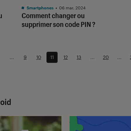
Smartphones
•
06 mar. 2024
u
Comment changer ou
supprimer son code PIN ?
...
9
10
11
12
13
...
20
...
roid