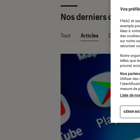
Vos préfé
Nos derniers contenu
FNAC et ses
exemple pou
liées à votr
Tout
Articles
Dossiers
des cookies
sur notre c
sécuriser vo
Notre organ
telles que l
pouvez acce
Nos partenai
Utiliser des
l’identifica
mesure de p
Liste de no
GÉRER ME