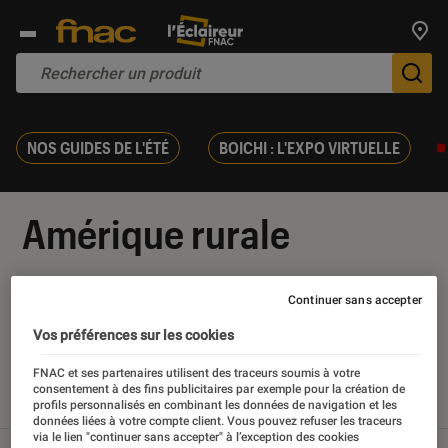
Trouv
De
NOS GUIDES DE L'ÉTÉ
BOICHI : L'EXPO VIRTUELLE
Amérique rurale
Continuer sans accepter
Vos préférences sur les cookies
Nos derniers contenus
FNAC et ses partenaires utilisent des traceurs soumis à votre
consentement à des fins publicitaires par exemple pour la création de
Tout
Articles
Sélections et guides
profils personnalisés en combinant les données de navigation et les
données liées à votre compte client. Vous pouvez refuser les traceurs
via le lien "continuer sans accepter" à l’exception des cookies