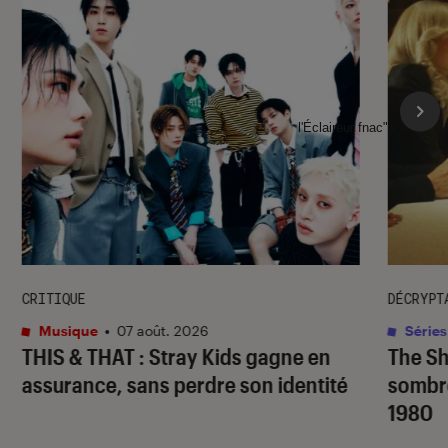
l'Éclaireur fnac">
CRITIQUE
DÉCRYPT
Musique
•
07 août. 2026
Séries
THIS & THAT
: Stray Kids gagne en
The S
assurance, sans perdre son identité
sombr
1980