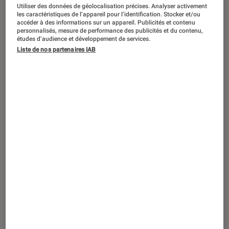
ACTU
Utiliser des données de géolocalisation précises. Analyser activement
les caractéristiques de l’appareil pour l’identification. Stocker et/ou
Périphériques, accessoires et composants
•
accéder à des informations sur un appareil. Publicités et contenu
personnalisés, mesure de performance des publicités et du contenu,
22 mar. 2024
études d’audience et développement de services.
Graphismes de meilleure qualité et
Liste de nos partenaires IAB
fluidité au rendez-vous avec le nouveau
FSR 3.1 de AMD