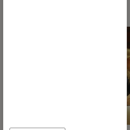
À la une de
VOIR TOUT
l'Éclaireur FNAC
l'Éclaireur fnac">