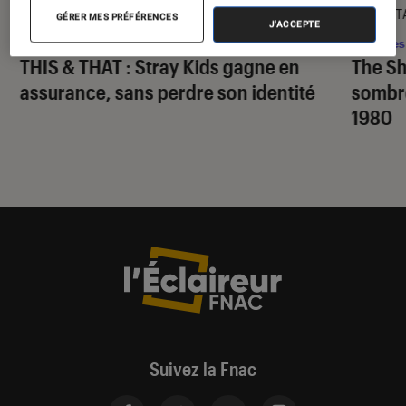
CRITIQUE
DÉCRYPT
GÉRER MES PRÉFÉRENCES
J'ACCEPTE
Musique
•
07 août. 2026
Séries
THIS & THAT
: Stray Kids gagne en
The S
assurance, sans perdre son identité
sombr
1980
Suivez la Fnac