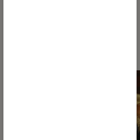
en six films
À la une de
VOIR TOUT
l'Éclaireur FNAC
l'Éclaireur fnac">