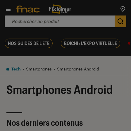
Trouv
De
NOS GUIDES DE L'ÉTÉ
BOICHI : L'EXPO VIRTUELLE
Tech
Smartphones
Smartphones Android
Smartphones Android
Nos derniers contenus