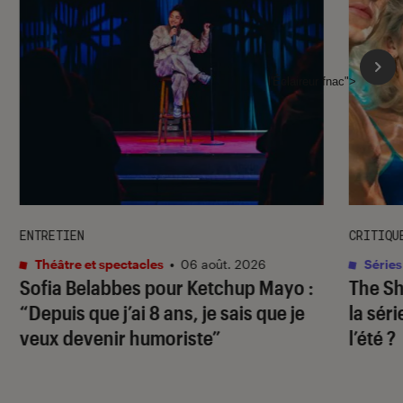
l'Éclaireur fnac">
ENTRETIEN
CRITIQU
Théâtre et spectacles
•
06 août. 2026
Séries
Sofia Belabbes pour
Ketchup Mayo
:
The S
“Depuis que j’ai 8 ans, je sais que je
la sér
veux devenir humoriste”
l’été ?