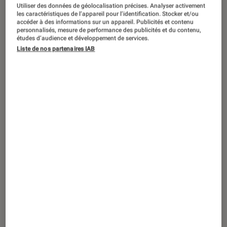
Utiliser des données de géolocalisation précises. Analyser activement
les caractéristiques de l’appareil pour l’identification. Stocker et/ou
accéder à des informations sur un appareil. Publicités et contenu
personnalisés, mesure de performance des publicités et du contenu,
études d’audience et développement de services.
ACTU
Liste de nos partenaires IAB
Smartphones Android
•
28 fév. 2026
Un appareil photo dans la poche :
découvrez le Leica Leitzphone powered
by Xiaomi