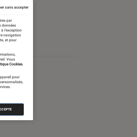
er sans accepter
ires par
es données
 à l’exception
re navigation
te, et pour
ormations,
reil. Vous
tique Cookies.
appareil pour
 personnalisés,
rvices.
ACCEPTE