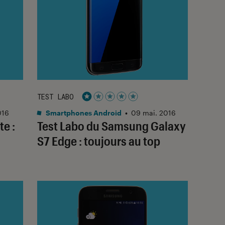
TEST LABO
Noté 1 étoiles sur 5
016
Smartphones Android
•
09 mai. 2016
te :
Test Labo du Samsung Galaxy
S7 Edge : toujours au top