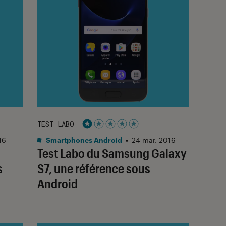
TEST LABO
Noté 1 étoiles sur 5
16
Smartphones Android
•
24 mar. 2016
Test Labo du Samsung Galaxy
s
S7, une référence sous
Android