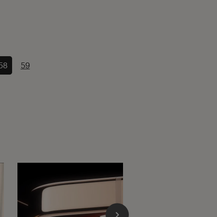
58
59