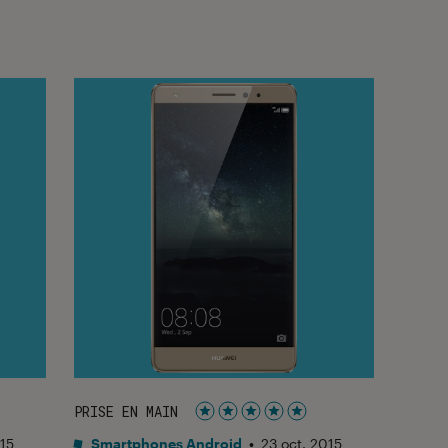
PRISE EN MAIN
Noté 5 étoiles sur 5
015
Smartphones Android
•
23 oct. 2015