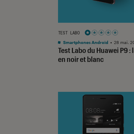
TEST LABO
Noté 1 étoiles sur 5
Smartphones Android
•
28 mai. 2
Test Labo du Huawei P9 : l
en noir et blanc