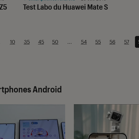
 Z5
Test Labo du Huawei Mate S
.
10
35
45
50
...
54
55
56
57
artphones Android