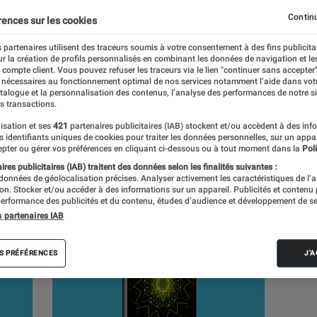
Continu
rences sur les cookies
 partenaires utilisent des traceurs soumis à votre consentement à des fins publicita
r la création de profils personnalisés en combinant les données de navigation et l
s
e compte client. Vous pouvez refuser les traceurs via le lien "continuer sans accepter"
 nécessaires au fonctionnement optimal de nos services notamment l’aide dans vot
atalogue et la personnalisation des contenus, l’analyse des performances de notre si
s transactions.
Sélections et guides
Tests
Produits
isation et ses
421
partenaires publicitaires (IAB) stockent et/ou accèdent à des inf
es identifiants uniques de cookies pour traiter les données personnelles, sur un appa
pter ou gérer vos préférences en cliquant ci-dessous ou à tout moment dans la
Poli
res publicitaires (IAB) traitent des données selon les finalités suivantes :
 données de géolocalisation précises. Analyser activement les caractéristiques de l’
tion. Stocker et/ou accéder à des informations sur un appareil. Publicités et contenu
erformance des publicités et du contenu, études d’audience et développement de se
s partenaires IAB
S PRÉFÉRENCES
J'