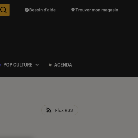
Besoin d’aide
Trouver mon magasin
Des suggestions de produits vont vous être proposées pendant vo
POP CULTURE
AGENDA
Flux RSS