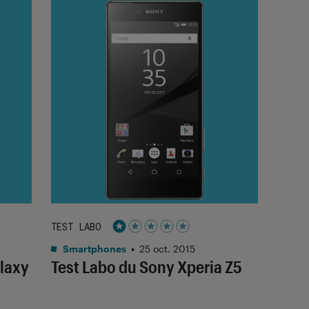
TEST LABO
Noté 1 étoiles sur 5
Smartphones
•
25 oct. 2015
laxy
Test Labo du Sony Xperia Z5