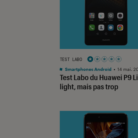
TEST LABO
Noté 1 étoiles sur 5
Smartphones Android
•
14 mai. 2
Test Labo du Huawei P9 Li
light, mais pas trop