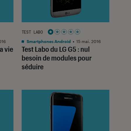
TEST LABO
Noté 1 étoiles sur 5
016
Smartphones Android
•
15 mai. 2016
a vie
Test Labo du LG G5 : nul
besoin de modules pour
séduire