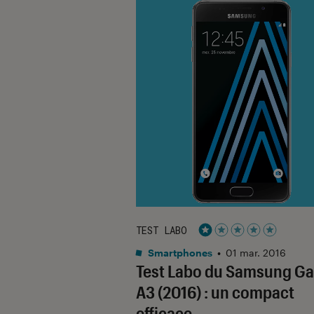
TEST LABO
Noté 1 étoiles sur 5
Smartphones
•
01 mar. 2016
Test Labo du Samsung Ga
A3 (2016) : un compact
efficace