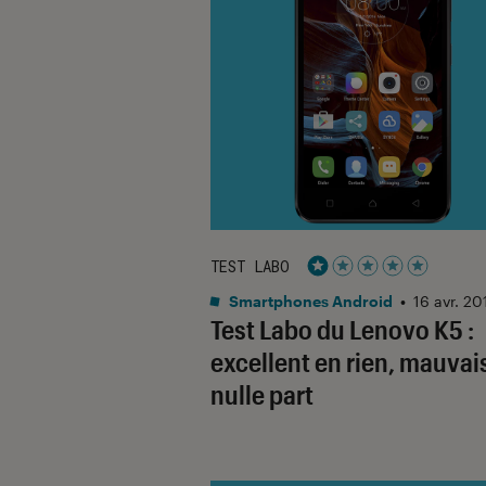
TEST LABO
Noté 1 étoiles sur 5
Smartphones Android
•
16 avr. 20
Test Labo du Lenovo K5 :
excellent en rien, mauvai
nulle part