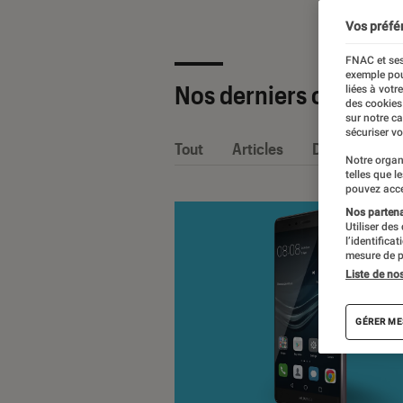
Vos préfé
FNAC et ses
exemple pou
Nos derniers contenu
liées à votr
des cookies
sur notre c
sécuriser vo
Tout
Articles
Dossiers
Notre organ
telles que l
pouvez acce
Nos partenai
Utiliser des
l’identifica
mesure de p
Liste de no
GÉRER ME