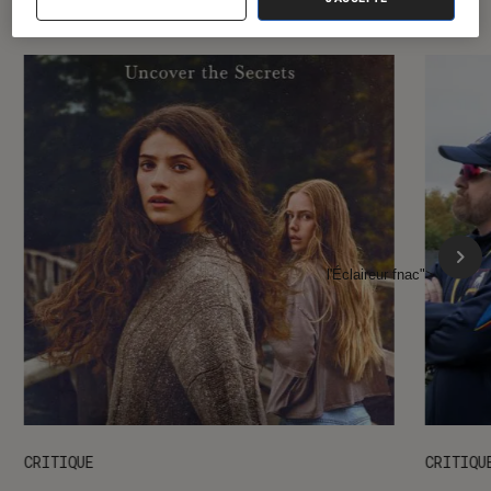
l'Éclaireur FNAC
l'Éclaireur fnac">
CRITIQUE
CRITIQU