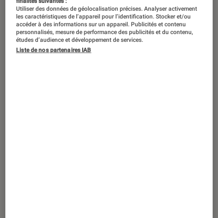
finalités suivantes :
Utiliser des données de géolocalisation précises. Analyser activement
les caractéristiques de l’appareil pour l’identification. Stocker et/ou
accéder à des informations sur un appareil. Publicités et contenu
personnalisés, mesure de performance des publicités et du contenu,
ACTU
études d’audience et développement de services.
Liste de nos partenaires IAB
Smartphones Android
•
15 mai. 2024
Le Sony Xperia 1 VI se présente : impasse
sur la 4K, mais focus sur le jeu vidéo