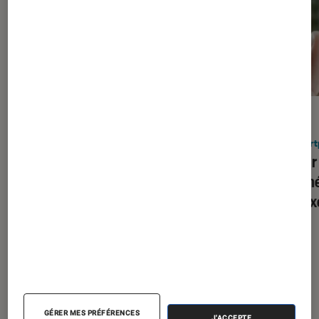
ACTU
ACTU
Smartphones Android
•
29 juil. 2026
Smart
Carton plein pour le nouveau pliant
Honor
de Samsung : le format “passeport”
à camé
séduit les premiers acheteurs
les Pi
À la une de
VOIR TOUT
GÉRER MES PRÉFÉRENCES
J'ACCEPTE