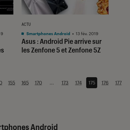
ACTU
19
Smartphones Android
•
13 fév. 2019
Asus : Android Pie arrive sur
es
les Zenfone 5 et Zenfone 5Z
0
155
165
170
...
173
174
175
176
177
artphones Android