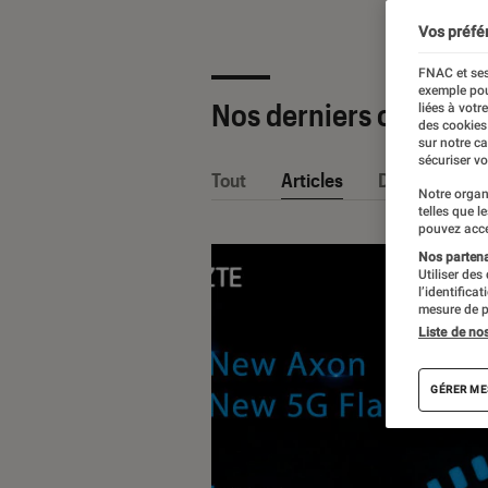
Vos préfé
FNAC et ses
exemple pou
Nos derniers contenu
liées à votr
des cookies
sur notre c
sécuriser vo
Tout
Articles
Dossiers
Notre organ
telles que l
pouvez acce
Nos partenai
Utiliser des
l’identifica
mesure de p
Liste de no
GÉRER ME