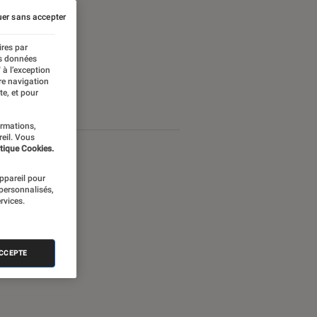
er sans accepter
ires par
es données
 à l’exception
re navigation
te, et pour
ormations,
reil. Vous
tique Cookies.
appareil pour
 personnalisés,
rvices.
ACCEPTE