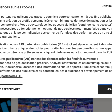
Continu
rences sur les cookies
 partenaires utilisent des traceurs soumis à votre consentement à des fins publicita
r la création de profils personnalisés en combinant les données de navigation et l
s
e compte client. Vous pouvez refuser les traceurs via le lien "continuer sans accepter"
 nécessaires au fonctionnement optimal de nos services notamment l’aide dans vot
atalogue et la personnalisation des contenus, l’analyse des performances de notre si
s transactions.
Sélections et guides
Tests
Produits
isation et ses
419
partenaires publicitaires (IAB) stockent et/ou accèdent à des inf
es identifiants uniques de cookies pour traiter les données personnelles, sur un appa
pter ou gérer vos préférences en cliquant ci-dessous ou à tout moment dans la
Poli
res publicitaires (IAB) traitent des données selon les finalités suivantes :
 données de géolocalisation précises. Analyser activement les caractéristiques de l’
tion. Stocker et/ou accéder à des informations sur un appareil. Publicités et contenu
erformance des publicités et du contenu, études d’audience et développement de se
s partenaires IAB
S PRÉFÉRENCES
J'