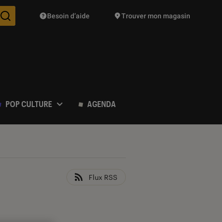
Besoin d’aide
Trouver mon magasin
Des suggestions de produits vont vous être proposées pendant vo
POP CULTURE
AGENDA
Flux RSS