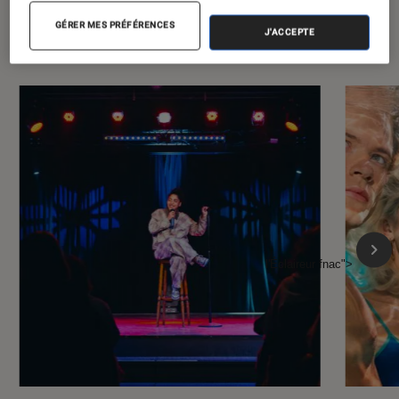
À la une de
VOIR TOUT
GÉRER MES PRÉFÉRENCES
J'ACCEPTE
l'Éclaireur FNAC
l'Éclaireur fnac">