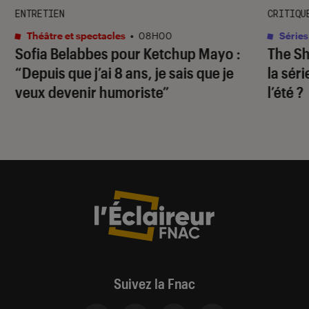
ENTRETIEN
CRITIQU
Théâtre et spectacles
•
08H00
Séries
Sofia Belabbes pour
Ketchup Mayo
:
The S
“Depuis que j’ai 8 ans, je sais que je
la sér
veux devenir humoriste”
l’été ?
Suivez la Fnac