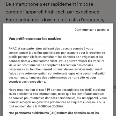
Introduction
Le smartphone s’est rapidement imposé
comme l’appareil high-tech par excellence.
Entre actualités, dossiers et tests d’appareils,
l’Éclaireur Fnac vous accompagne et vous
Continuer sans accepter
conseille quand vient le moment de changer de
Vos préférences sur les cookies
téléphone portable.
FNAC et ses partenaires utilisent des traceurs soumis à votre
consentement à des fins publicitaires par exemple pour la création de
profils personnalisés en combinant les données de navigation et les
données liées à votre compte client. Vous pouvez refuser les traceurs
via le lien "continuer sans accepter" à l’exception des cookies
Nos derniers contenus
nécessaires au fonctionnement optimal de nos services notamment
l’aide dans votre navigation sur notre catalogue et la personnalisation
des contenus, l’analyse des performances de notre site, et pour
sécuriser vos transactions.
Tout
Articles
Dossiers
Sélections et guid
Notre organisation et ses
419
partenaires publicitaires (IAB) stockent
et/ou accèdent à des informations, telles que les identifiants uniques
de cookies pour traiter les données personnelles, sur un appareil. Vous
pouvez accepter ou gérer vos préférences en cliquant ci-dessous ou à
tout moment dans la
Politique Cookies.
Nos partenaires publicitaires (IAB) traitent des données selon les