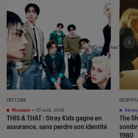
l'Éclaireur fnac">
CRITIQUE
DÉCRYPT
Musique
•
07 août. 2026
Séries
THIS & THAT
: Stray Kids gagne en
The S
assurance, sans perdre son identité
sombr
1980