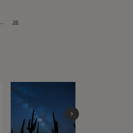
...
36