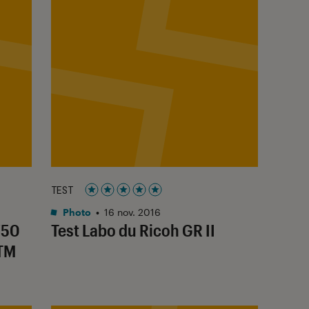
TEST
Noté 5 étoiles sur 5
Photo
•
16 nov. 2016
750
Test Labo du Ricoh GR II
STM