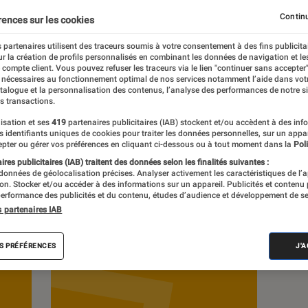
Continu
rences sur les cookies
 partenaires utilisent des traceurs soumis à votre consentement à des fins publicita
r la création de profils personnalisés en combinant les données de navigation et l
s
e compte client. Vous pouvez refuser les traceurs via le lien "continuer sans accepter"
 nécessaires au fonctionnement optimal de nos services notamment l’aide dans vot
atalogue et la personnalisation des contenus, l’analyse des performances de notre si
s transactions.
Tests
isation et ses
419
partenaires publicitaires (IAB) stockent et/ou accèdent à des inf
es identifiants uniques de cookies pour traiter les données personnelles, sur un appa
pter ou gérer vos préférences en cliquant ci-dessous ou à tout moment dans la
Poli
res publicitaires (IAB) traitent des données selon les finalités suivantes :
 données de géolocalisation précises. Analyser activement les caractéristiques de l’
tion. Stocker et/ou accéder à des informations sur un appareil. Publicités et contenu
erformance des publicités et du contenu, études d’audience et développement de se
s partenaires IAB
S PRÉFÉRENCES
J'