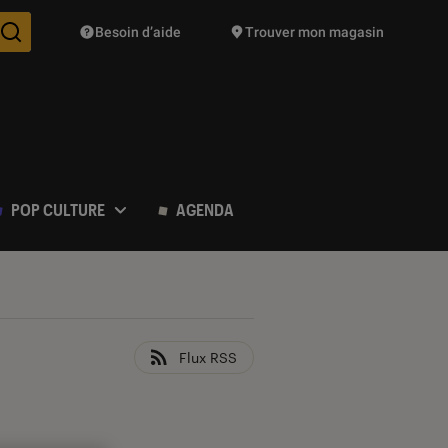
Besoin d’aide
Trouver mon magasin
Des suggestions de produits vont vous être proposées pendant vo
POP CULTURE
AGENDA
Flux RSS