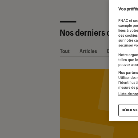
Vos préfé
FNAC et ses
exemple pou
Nos derniers contenu
liées à votr
des cookies
sur notre c
sécuriser vo
Tout
Articles
Dossiers
Notre organ
telles que l
pouvez acce
Nos partenai
Utiliser des
l’identifica
mesure de p
Liste de no
GÉRER ME