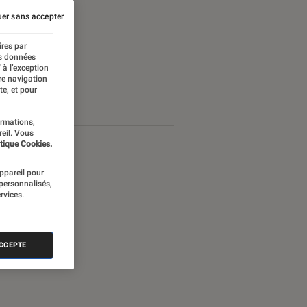
er sans accepter
ires par
es données
 à l’exception
re navigation
te, et pour
ormations,
reil. Vous
tique Cookies.
appareil pour
 personnalisés,
rvices.
ACCEPTE