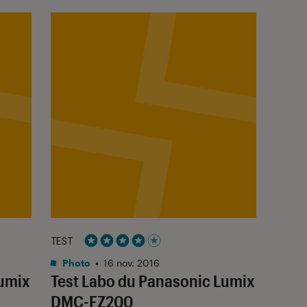
TEST
Noté 4 étoiles sur 5
Photo
•
16 nov. 2016
Lumix
Test Labo du Panasonic Lumix
DMC-FZ200