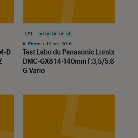
TEST
Noté 5 étoiles sur 5
Photo
•
16 nov. 2016
OM-D
Test Labo du Panasonic Lumix
Z
DMC-GX8 14-140mm f:3,5/5,6
G Vario