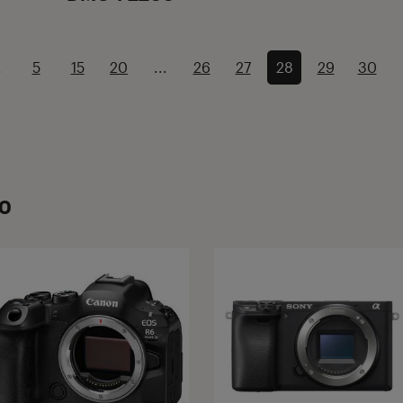
.
5
15
20
...
26
27
28
29
30
to