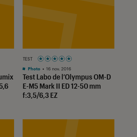
TEST
Noté 5 étoiles sur 5
Photo
•
16 nov. 2016
Lumix
Test Labo de l’Olympus OM-D
5,6
E-M5 Mark II ED 12-50 mm
f:3,5/6,3 EZ