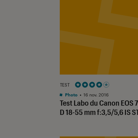
TEST
Noté 4 étoiles sur 5
Photo
•
16 nov. 2016
Test Labo du Canon EOS 
D 18-55 mm f:3,5/5,6 IS 