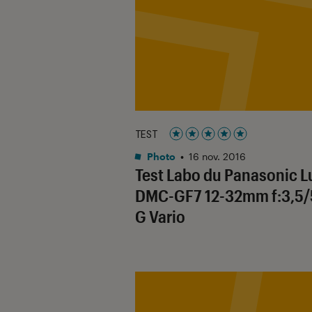
TEST
Noté 5 étoiles sur 5
Photo
•
16 nov. 2016
Test Labo du Panasonic 
DMC-GF7 12-32mm f:3,5/
G Vario