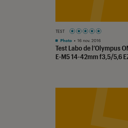
TEST
Noté 5 étoiles sur 5
Photo
•
16 nov. 2016
Test Labo de l’Olympus 
E-M5 14-42mm f3,5/5,6 E