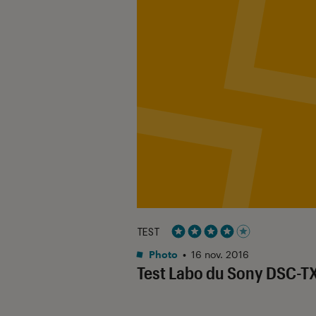
TEST
Noté 4 étoiles sur 5
Photo
•
16 nov. 2016
Test Labo du Sony DSC-T