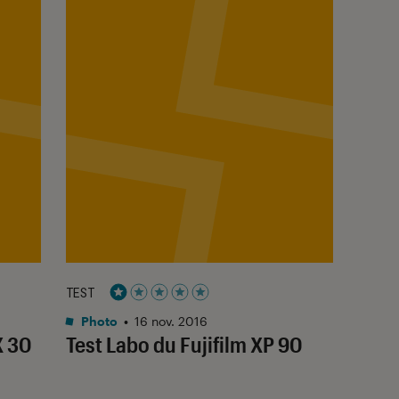
TEST
Noté 1 étoiles sur 5
Photo
•
16 nov. 2016
X 30
Test Labo du Fujifilm XP 90