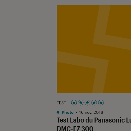
TEST
Noté 5 étoiles sur 5
Photo
•
16 nov. 2016
Test Labo du Panasonic 
DMC-FZ 300