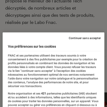
propose le meilleur de l’actualité Tech
décryptée, de nombreux articles et
décryptages ainsi que des tests de produits,
réalisés par le Labo Fnac.
Continuer sans accepter
Autour de ce sujet
Vos préférences sur les cookies
Apple
Intelligence artificielle
Android
Test
FNAC et ses partenaires utilisent des traceurs soumis à votre
consentement à des fins publicitaires par exemple pour la création de
profils personnalisés en combinant les données de navigation et les
données liées à votre compte client. Vous pouvez refuser les traceurs
via le lien "continuer sans accepter" à l’exception des cookies
nécessaires au fonctionnement optimal de nos services notamment
l’aide dans votre navigation sur notre catalogue et la personnalisation
À la une
des contenus, l’analyse des performances de notre site, et pour
sécuriser vos transactions.
Notre organisation et ses
421
partenaires publicitaires (IAB) stockent
et/ou accèdent à des informations, telles que les identifiants uniques
de cookies pour traiter les données personnelles, sur un appareil. Vous
pouvez accepter ou gérer vos préférences en cliquant ci-dessous ou à