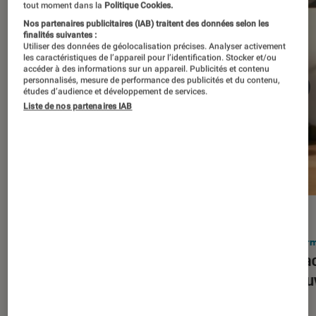
tout moment dans la
Politique Cookies.
Nos partenaires publicitaires (IAB) traitent des données selon les
finalités suivantes :
Utiliser des données de géolocalisation précises. Analyser activement
les caractéristiques de l’appareil pour l’identification. Stocker et/ou
accéder à des informations sur un appareil. Publicités et contenu
personnalisés, mesure de performance des publicités et du contenu,
études d’audience et développement de services.
Liste de nos partenaires IAB
ACTU
ACTU
Smartphones
•
03 mar. 2026
Infor
Apple lance l’iPhone 17e et vient
Le Mac
corriger tous les défauts de son
découv
prédécesseur