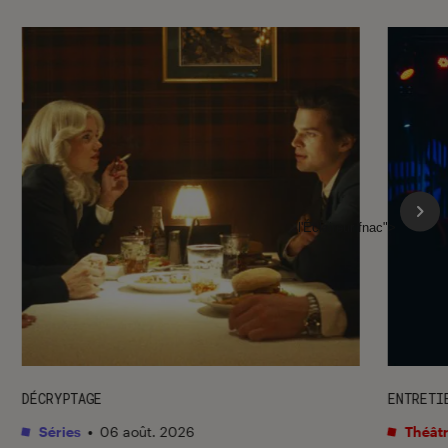
l'Éclaireur fnac">
DÉCRYPTAGE
ENTRETI
Séries
•
06 août. 2026
Théâtr