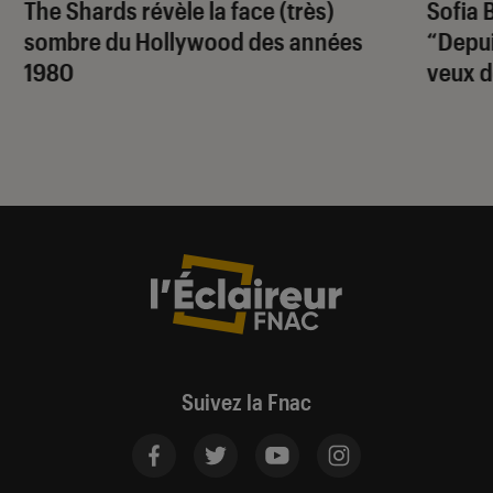
The Shards
révèle la face (très)
Sofia 
sombre du Hollywood des années
“Depuis
1980
veux d
Suivez la Fnac