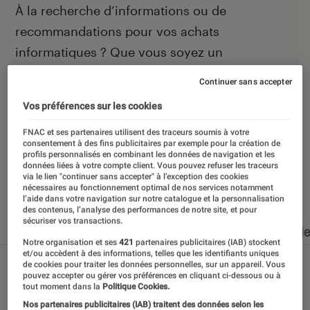
Introduction
À la recherche d’informations ou de
recommandations pour vos achats
informatiques ? Que vous soyez un
technophile averti ou un béotien en la matière,
Continuer sans accepter
vous avez frappé à la bonne porte, celle de la
Vos préférences sur les cookies
rubrique informatique de L’Éclaireur Fnac.
FNAC et ses partenaires utilisent des traceurs soumis à votre
consentement à des fins publicitaires par exemple pour la création de
profils personnalisés en combinant les données de navigation et les
données liées à votre compte client. Vous pouvez refuser les traceurs
via le lien "continuer sans accepter" à l’exception des cookies
Nos derniers contenus
nécessaires au fonctionnement optimal de nos services notamment
l’aide dans votre navigation sur notre catalogue et la personnalisation
des contenus, l’analyse des performances de notre site, et pour
sécuriser vos transactions.
Tout
Articles
Dossiers
Sélections et guid
Notre organisation et ses
421
partenaires publicitaires (IAB) stockent
et/ou accèdent à des informations, telles que les identifiants uniques
de cookies pour traiter les données personnelles, sur un appareil. Vous
pouvez accepter ou gérer vos préférences en cliquant ci-dessous ou à
tout moment dans la
Politique Cookies.
Nos partenaires publicitaires (IAB) traitent des données selon les