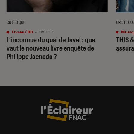
CRITIQUE
CRITIQU
Livres / BD
•
08H00
Musiq
L’inconnue du quai de Javel : que
THIS 
vaut le nouveau livre enquête de
assura
Philippe Jaenada ?