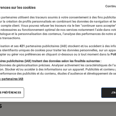
primantes
iPad
Mac
Moniteur
Ordinateurs 
Continu
rences sur les cookies
mer
Périphériques, accessoires et composants
Stockage
 partenaires utilisent des traceurs soumis à votre consentement à des fins publicita
r la création de profils personnalisés en combinant les données de navigation et l
e compte client. Vous pouvez refuser les traceurs via le lien "continuer sans accepter"
 nécessaires au fonctionnement optimal de nos services notamment l’aide dans vot
atalogue et la personnalisation des contenus, l’analyse des performances de notre si
s transactions.
s ou de recommandations pour vos achats
isation et ses
421
partenaires publicitaires (IAB) stockent et/ou accèdent à des inf
es identifiants uniques de cookies pour traiter les données personnelles, sur un appa
z un technophile averti ou un béotien en la
pter ou gérer vos préférences en cliquant ci-dessous ou à tout moment dans la
Poli
 bonne porte, celle de la rubrique
res publicitaires (IAB) traitent des données selon les finalités suivantes :
 données de géolocalisation précises. Analyser activement les caractéristiques de l’
ac.
tion. Stocker et/ou accéder à des informations sur un appareil. Publicités et contenu
erformance des publicités et du contenu, études d’audience et développement de se
s partenaires IAB
S PRÉFÉRENCES
J'
s