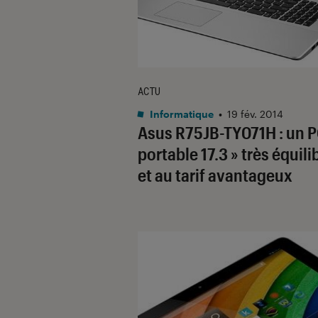
ACTU
Informatique
•
19 fév. 2014
Asus R75JB-TY071H : un 
portable 17.3 » très équili
et au tarif avantageux