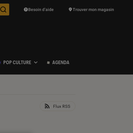
Besoin d’aide
Trouver mon magasin
Des suggestions de produits vont vous être proposées pendant vo
POP CULTURE
AGENDA
Flux RSS