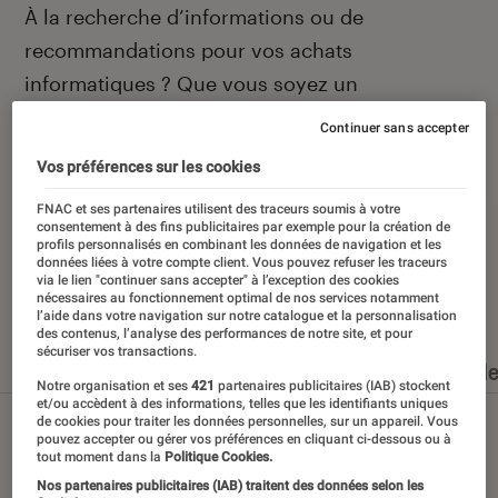
Introduction
À la recherche d’informations ou de
recommandations pour vos achats
informatiques ? Que vous soyez un
technophile averti ou un béotien en la matière,
Continuer sans accepter
vous avez frappé à la bonne porte, celle de la
Vos préférences sur les cookies
rubrique informatique de L’Éclaireur Fnac.
FNAC et ses partenaires utilisent des traceurs soumis à votre
consentement à des fins publicitaires par exemple pour la création de
profils personnalisés en combinant les données de navigation et les
données liées à votre compte client. Vous pouvez refuser les traceurs
via le lien "continuer sans accepter" à l’exception des cookies
Nos derniers contenus
nécessaires au fonctionnement optimal de nos services notamment
l’aide dans votre navigation sur notre catalogue et la personnalisation
des contenus, l’analyse des performances de notre site, et pour
sécuriser vos transactions.
Tout
Articles
Dossiers
Sélections et guid
Notre organisation et ses
421
partenaires publicitaires (IAB) stockent
et/ou accèdent à des informations, telles que les identifiants uniques
de cookies pour traiter les données personnelles, sur un appareil. Vous
pouvez accepter ou gérer vos préférences en cliquant ci-dessous ou à
tout moment dans la
Politique Cookies.
Nos partenaires publicitaires (IAB) traitent des données selon les