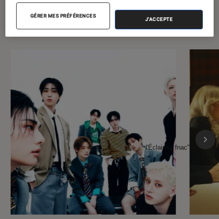
À la une de
VOIR TOUT
GÉRER MES PRÉFÉRENCES
J'ACCEPTE
l'Éclaireur FNAC
l'Éclaireur fnac">