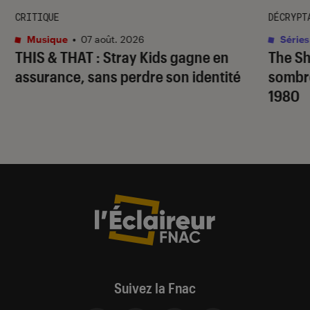
CRITIQUE
DÉCRYPT
Musique
•
07 août. 2026
Séries
THIS & THAT
: Stray Kids gagne en
The S
assurance, sans perdre son identité
sombr
1980
Suivez la Fnac