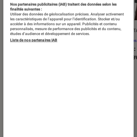
Nos partenaires publicitaires (IAB) traitent des données selon les
finalités suivantes :
Utiliser des données de géolocalisation précises. Analyser activement
les caractéristiques de l’appareil pour l’identification. Stocker et/ou
accéder à des informations sur un appareil. Publicités et contenu
personnalisés, mesure de performance des publicités et du contenu,
ACTU
DÉCRYPT
études d’audience et développement de services.
Séries
•
20 août. 2025
Séries
Liste de nos partenaires IAB
« The Twisted Tale of Amanda Knox »
Alien
:
: faut-il regarder la série choc de
est de
Disney+ ?
Nos derniers contenus
Tout
Articles
Sélections et guides
Tests