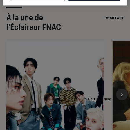
À la une de
VOIR TOUT
l'Éclaireur FNAC
l'Éclaireur fnac">