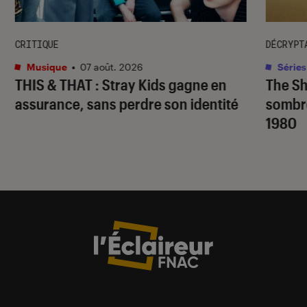
CRITIQUE
DÉCRYPT
Musique
•
07 août. 2026
Séries
THIS & THAT
: Stray Kids gagne en
The S
assurance, sans perdre son identité
sombr
1980