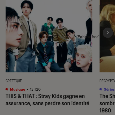
l'Éclaireur fnac">
CRITIQUE
DÉCRYPT
Musique
•
12H20
Séries
THIS & THAT
: Stray Kids gagne en
The S
assurance, sans perdre son identité
sombr
1980