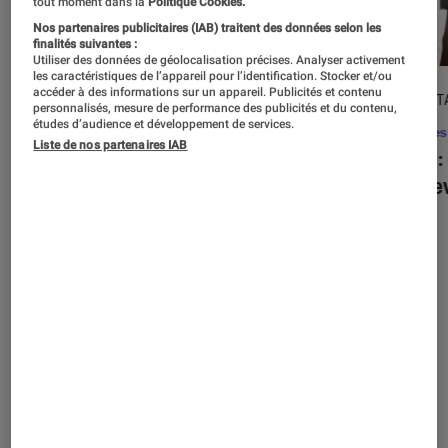
tout moment dans la
Politique Cookies.
Nos partenaires publicitaires (IAB) traitent des données selon les
finalités suivantes :
Utiliser des données de géolocalisation précises. Analyser activement
les caractéristiques de l’appareil pour l’identification. Stocker et/ou
accéder à des informations sur un appareil. Publicités et contenu
ACTU
DÉCRYPT
personnalisés, mesure de performance des publicités et du contenu,
études d’audience et développement de services.
Séries
•
20 août. 2025
Séries
Liste de nos partenaires IAB
« The Twisted Tale of Amanda Knox »
Alien
:
: faut-il regarder la série choc de
est de
Disney+ ?
Nos derniers contenus
Tout
Articles
Sélections et guides
Tests