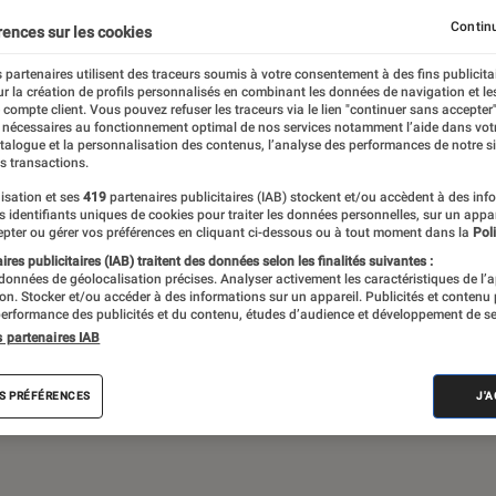
Continu
rences sur les cookies
 partenaires utilisent des traceurs soumis à votre consentement à des fins publicita
de société, jeux vidéos… Du suivi de
r la création de profils personnalisés en combinant les données de navigation et l
assant par les critiques et les articles long
e compte client. Vous pouvez refuser les traceurs via le lien "continuer sans accepter"
 nécessaires au fonctionnement optimal de nos services notamment l’aide dans vot
propose le meilleur de l’actualité pop culture
atalogue et la personnalisation des contenus, l’analyse des performances de notre si
s transactions.
isation et ses
419
partenaires publicitaires (IAB) stockent et/ou accèdent à des inf
es identifiants uniques de cookies pour traiter les données personnelles, sur un appa
pter ou gérer vos préférences en cliquant ci-dessous ou à tout moment dans la
Poli
res publicitaires (IAB) traitent des données selon les finalités suivantes :
 données de géolocalisation précises. Analyser activement les caractéristiques de l’
tion. Stocker et/ou accéder à des informations sur un appareil. Publicités et contenu
erformance des publicités et du contenu, études d’audience et développement de se
Disney+
Star Wars
Apple TV+
LEGO
J
s partenaires IAB
S PRÉFÉRENCES
J'