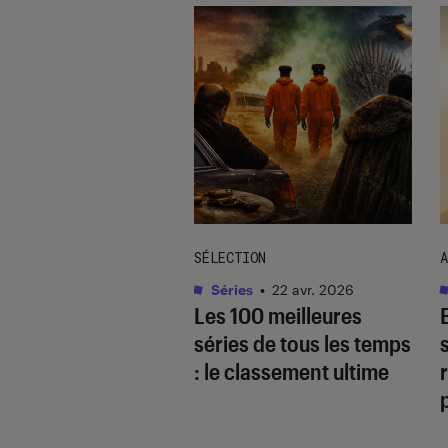
TAGE
SÉLECTION
A
as
•
17 août. 2025
Séries
•
22 avr. 2026
 quoi
Les 100 meilleures
gaverse, ce type
séries de tous les temps
cit ultra-populaire
: le classement ultime
r
le yaoï ?