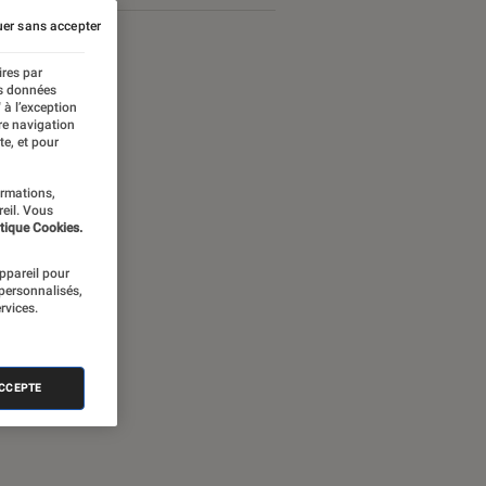
er sans accepter
ires par
es données
 à l’exception
re navigation
te, et pour
ormations,
reil. Vous
tique Cookies.
appareil pour
 personnalisés,
rvices.
ames Bond
ACCEPTE