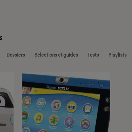
s
Dossiers
Sélections et guides
Tests
Playlists