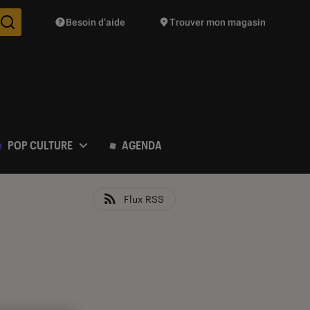
Besoin d’aide
Trouver mon magasin
Des suggestions de produits vont vous être proposées pendant vo
POP CULTURE
AGENDA
Flux RSS