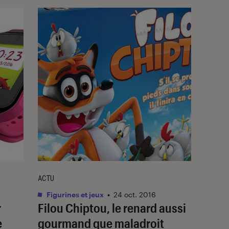
ACTU
Figurines et jeux
•
24 oct. 2016
r
Filou Chiptou, le renard aussi
e
gourmand que maladroit