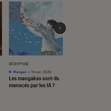
DÉCRYPTAGE
DÉCRYPTAGE
Mangas
•
19 avr. 2026
Mangas
•
23 juil. 202
Les mangakas sont-ils
Assiste-t-on à la f
menacés par les IA ?
mangas ?