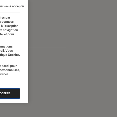
er sans accepter
ires par
es données
 à l’exception
re navigation
te, et pour
ormations,
reil. Vous
tique Cookies.
appareil pour
 personnalisés,
rvices.
ACCEPTE