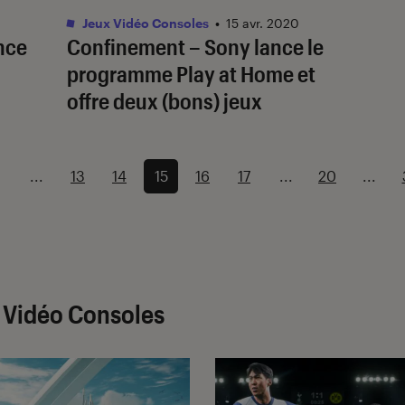
Jeux Vidéo Consoles
•
15 avr. 2020
ence
Confinement – Sony lance le
programme Play at Home et
offre deux (bons) jeux
...
13
14
15
16
17
...
20
...
x Vidéo Consoles