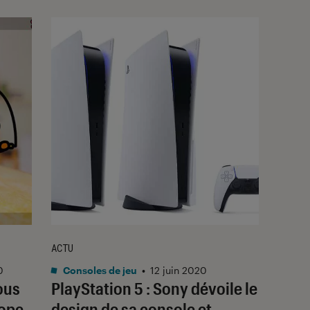
ACTU
0
Consoles de jeu
•
12 juin 2020
ous
PlayStation 5 : Sony dévoile le
Rope
design de sa console et