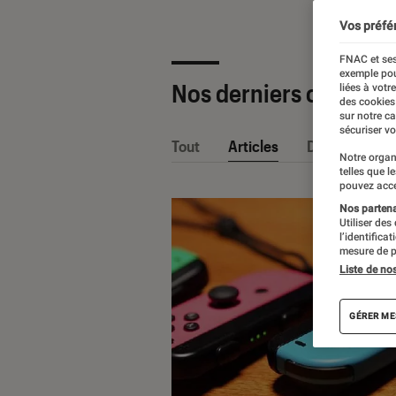
Vos préfé
FNAC et ses
exemple pou
Nos derniers contenu
liées à votr
des cookies
sur notre c
sécuriser vo
Tout
Articles
Dossiers
Notre organ
telles que l
pouvez acce
Nos partenai
Utiliser des
l’identifica
mesure de p
Liste de no
GÉRER ME