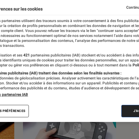
Continu
rences sur les cookies
 partenaires utilisent des traceurs soumis à votre consentement à des fins publicita
r la création de profils personnalisés en combinant les données de navigation et l
s
e compte client. Vous pouvez refuser les traceurs via le lien "continuer sans accepter"
 nécessaires au fonctionnement optimal de nos services notamment l’aide dans vot
atalogue et la personnalisation des contenus, l’analyse des performances de notre si
s transactions.
Tests
Playlists
isation et ses
421
partenaires publicitaires (IAB) stockent et/ou accèdent à des inf
es identifiants uniques de cookies pour traiter les données personnelles, sur un appa
pter ou gérer vos préférences en cliquant ci-dessous ou à tout moment dans la
Poli
res publicitaires (IAB) traitent des données selon les finalités suivantes :
 données de géolocalisation précises. Analyser activement les caractéristiques de l’
tion. Stocker et/ou accéder à des informations sur un appareil. Publicités et contenu
erformance des publicités et du contenu, études d’audience et développement de se
s partenaires IAB
S PRÉFÉRENCES
J'