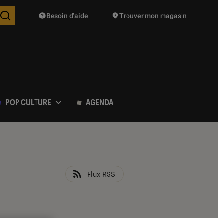
Besoin d’aide
Trouver mon magasin
Des suggestions de produits vont vous être proposées pendant vo
POP CULTURE
AGENDA
Flux RSS