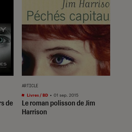
ARTICLE
Livres / BD
•
01 sep. 2015
rs de
Le roman polisson de Jim
Harrison