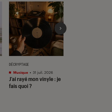
DÉCRYPTAGE
ACTU
Musique
•
31 juil. 2026
Cinéma
•
29 juil. 202
J’ai rayé mon vinyle : je
Les matins mervei
fais quoi ?
deuil & disco