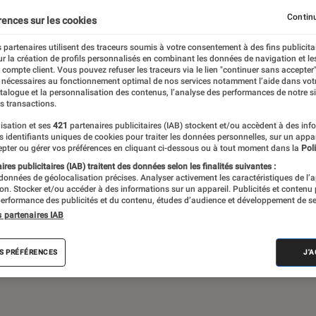
Continu
rences sur les cookies
 partenaires utilisent des traceurs soumis à votre consentement à des fins publicita
 théâtre, expos… Du suivi de l’actualité aux
r la création de profils personnalisés en combinant les données de navigation et l
ritiques et les articles long format,
e compte client. Vous pouvez refuser les traceurs via le lien "continuer sans accepter"
 nécessaires au fonctionnement optimal de nos services notamment l’aide dans vot
e meilleur de l’actualité culturelle
atalogue et la personnalisation des contenus, l’analyse des performances de notre si
s transactions.
isation et ses
421
partenaires publicitaires (IAB) stockent et/ou accèdent à des inf
es identifiants uniques de cookies pour traiter les données personnelles, sur un appa
pter ou gérer vos préférences en cliquant ci-dessous ou à tout moment dans la
Poli
res publicitaires (IAB) traitent des données selon les finalités suivantes :
 données de géolocalisation précises. Analyser activement les caractéristiques de l’
tion. Stocker et/ou accéder à des informations sur un appareil. Publicités et contenu
erformance des publicités et du contenu, études d’audience et développement de se
Album
Concert
Rap
Exposition
Critiq
s partenaires IAB
S PRÉFÉRENCES
J'