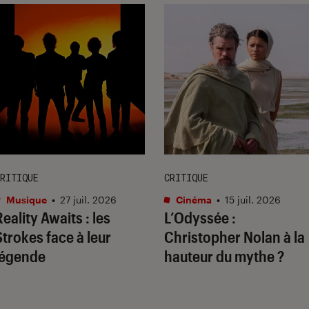
RITIQUE
CRITIQUE
Musique
•
27 juil. 2026
Cinéma
•
15 juil. 2026
Reality Awaits
: les
L’Odyssée
:
Strokes face à leur
Christopher Nolan à la
légende
hauteur du mythe ?