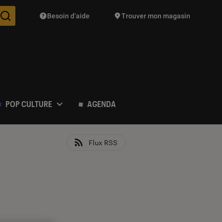
Besoin d’aide
Trouver mon magasin
Des suggestions de produits vont vous être proposées pendant vo
POP CULTURE
AGENDA
Flux RSS