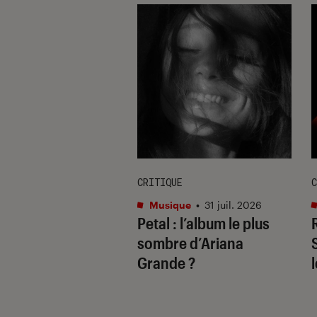
E
CRITIQUE
C
re et spectacles
•
Musique
•
31 juil. 2026
Petal
: l’album le plus
 2026
il ne fallait pas
sombre d’Ariana
uer à Avignon
Grande ?