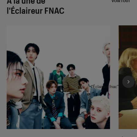
À la une de
VOIR TOUT
l'Éclaireur FNAC
l'Éclaireur fnac">