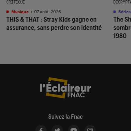
CRITIQUE
DÉCRYPT
Musique
•
07 août. 2026
Séries
THIS & THAT
: Stray Kids gagne en
The S
assurance, sans perdre son identité
sombr
1980
Suivez la Fnac