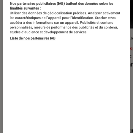
Nos partenaires publicitaires (IAB) traitent des données selon les
finalités suivantes :
Utiliser des données de géolocalisation précises. Analyser activement
les caractéristiques de l’appareil pour l’identification. Stocker et/ou
accéder à des informations sur un appareil. Publicités et contenu
personnalisés, mesure de performance des publicités et du contenu,
études d’audience et développement de services.
CRITIQUE
CRITIQU
Liste de nos partenaires IAB
Musique
•
27 juil. 2026
Musiq
Reality Awaits
: les Strokes face à
Petal
:
leur légende
d’Aria
Nos derniers contenus
Tout
Articles
Événéments
Sélections et g