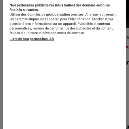
Nos partenaires publicitaires (IAB) traitent des données selon les
finalités suivantes :
Utiliser des données de géolocalisation précises. Analyser activement
les caractéristiques de l’appareil pour l’identification. Stocker et/ou
accéder à des informations sur un appareil. Publicités et contenu
personnalisés, mesure de performance des publicités et du contenu,
études d’audience et développement de services.
CRITIQUE
CRITIQU
Liste de nos partenaires IAB
Musique
•
27 juil. 2026
Musiq
Reality Awaits
: les Strokes face à
Petal
:
leur légende
d’Aria
Nos derniers contenus
Tout
Articles
Événéments
Sélections et g