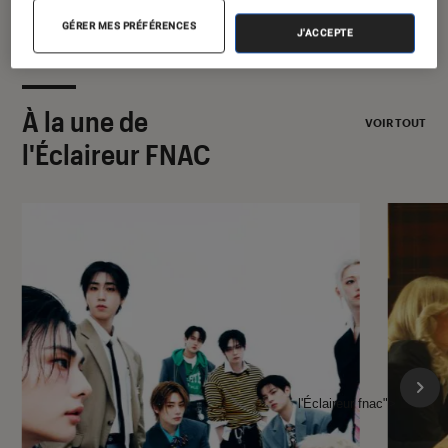
GÉRER MES PRÉFÉRENCES
J'ACCEPTE
À la une de
VOIR TOUT
l'Éclaireur FNAC
l'Éclaireur fnac">