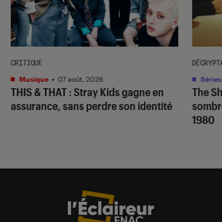
CRITIQUE
DÉCRYPT
Musique
•
07 août. 2026
Séries
THIS & THAT
: Stray Kids gagne en
The S
assurance, sans perdre son identité
sombr
1980