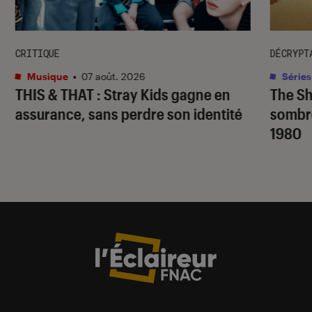
CRITIQUE
DÉCRYPT
Musique
•
07 août. 2026
Séries
THIS & THAT
: Stray Kids gagne en
The S
assurance, sans perdre son identité
sombr
1980