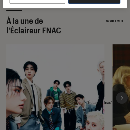
À la une de
VOIR TOUT
l'Éclaireur FNAC
l'Éclaireur fnac">