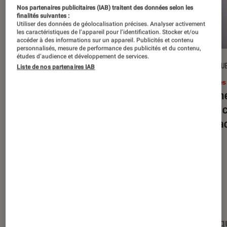
Nos partenaires publicitaires (IAB) traitent des données selon les
finalités suivantes :
Utiliser des données de géolocalisation précises. Analyser activement
les caractéristiques de l’appareil pour l’identification. Stocker et/ou
accéder à des informations sur un appareil. Publicités et contenu
personnalisés, mesure de performance des publicités et du contenu,
études d’audience et développement de services.
DÉCRYPTAGE
CRITIQU
Liste de nos partenaires IAB
Livres / BD
•
16 juil. 2026
Livres
Jack London : pourquoi faut-il relire
Le dîn
l’œuvre de l’auteur cet été ?
elle à
interac
Nos derniers contenus
Tout
Articles
Événéments
Sélections et g