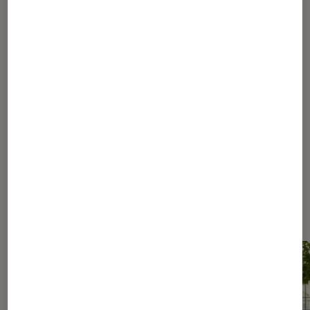
1
...
40
240
340
390
415
425
430
...
434
435
436
437
438
...
444
Les plus lus dans Livres / BD