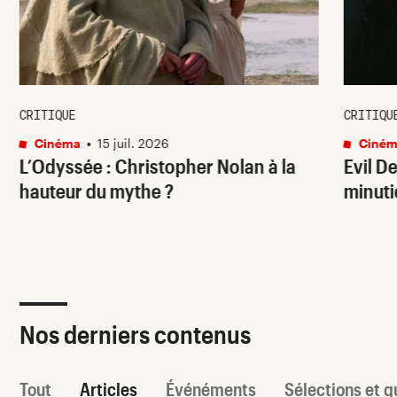
CRITIQUE
CRITIQU
Cinéma
•
15 juil. 2026
Ciném
L’Odyssée
: Christopher Nolan à la
Evil D
hauteur du mythe ?
minut
Nos derniers contenus
Tout
Articles
Événéments
Sélections et g