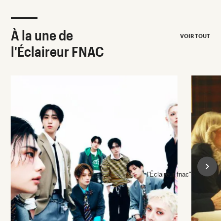
À la une de
VOIR TOUT
l'Éclaireur FNAC
l'Éclaireur fnac">