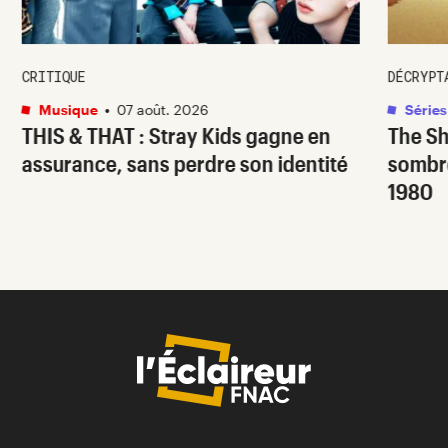
CRITIQUE
DÉCRYPT
Musique
•
07 août. 2026
Séries
THIS & THAT
: Stray Kids gagne en
The S
assurance, sans perdre son identité
sombr
1980