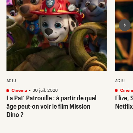
ACTU
ACTU
Cinéma
•
30 juil. 2026
Ciném
La Pat’ Patrouille
: à partir de quel
Elize,
âge peut-on voir le film
Mission
Netflix
Dino
?