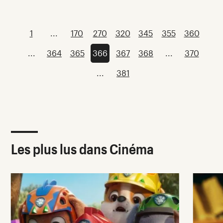
1
...
170
270
320
345
355
360
...
364
365
366
367
368
...
370
...
381
Les plus lus dans Cinéma