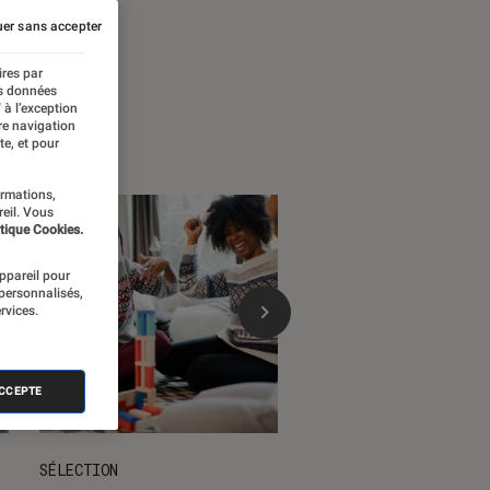
 temps forts
er sans accepter
ires par
es données
 à l’exception
re navigation
te, et pour
ormations,
reil. Vous
tique Cookies.
appareil pour
 personnalisés,
rvices.
ACCEPTE
SÉLECTION
DÉCRYPTAGE