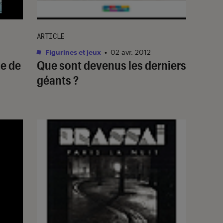
ARTICLE
Figurines et jeux
•
02 avr. 2012
e de
Que sont devenus les derniers
géants ?