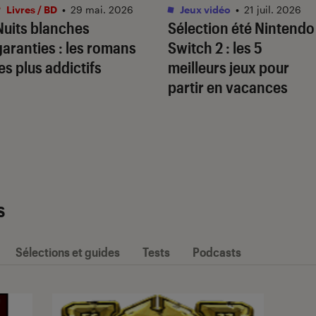
Livres / BD
•
29 mai. 2026
Jeux vidéo
•
21 juil. 2026
Nuits blanches
Sélection été Nintendo
garanties : les romans
Switch 2 : les 5
les plus addictifs
meilleurs jeux pour
partir en vacances
s
Sélections et guides
Tests
Podcasts