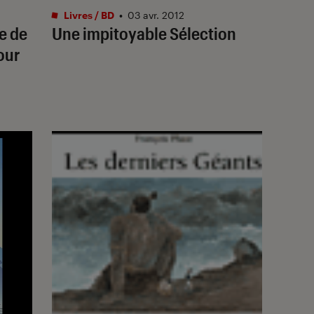
Livres / BD
•
03 avr. 2012
e de
Une impitoyable Sélection
our