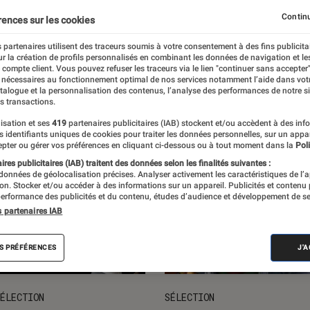
ts loisirs
L'univers des enfants
Idées cadeaux
Nos
Continu
rences sur les cookies
 partenaires utilisent des traceurs soumis à votre consentement à des fins publicita
r la création de profils personnalisés en combinant les données de navigation et l
e compte client. Vous pouvez refuser les traceurs via le lien "continuer sans accepter"
 nécessaires au fonctionnement optimal de nos services notamment l’aide dans vot
atalogue et la personnalisation des contenus, l’analyse des performances de notre si
s transactions.
isation et ses
419
partenaires publicitaires (IAB) stockent et/ou accèdent à des inf
es identifiants uniques de cookies pour traiter les données personnelles, sur un appa
pter ou gérer vos préférences en cliquant ci-dessous ou à tout moment dans la
Poli
res publicitaires (IAB) traitent des données selon les finalités suivantes :
 données de géolocalisation précises. Analyser activement les caractéristiques de l’
tion. Stocker et/ou accéder à des informations sur un appareil. Publicités et contenu
erformance des publicités et du contenu, études d’audience et développement de se
s partenaires IAB
S PRÉFÉRENCES
J'
ÉLECTION
SÉLECTION