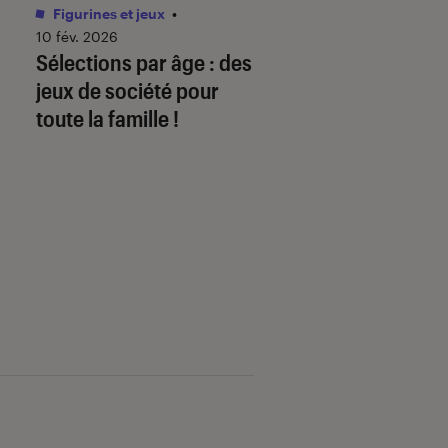
Figurines et jeux
•
Livres / BD
•
01 juin 
Comment télécha
10 fév. 2026
Sélections par âge : des
mon ebook sur
jeux de société pour
fnac.com et le lire
toute la famille !
liseuse Kobo By F