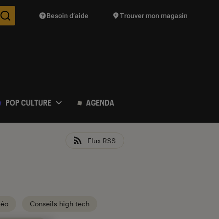
Besoin d’aide
Trouver mon magasin
Des suggestions de produits vont vous être proposées pendant vo
POP CULTURE
AGENDA
Flux RSS
déo
Conseils high tech