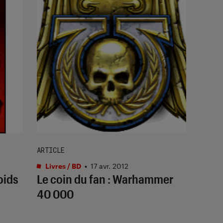
ARTICLE
Livres / BD
•
17 avr. 2012
oids
Le coin du fan : Warhammer
40 000