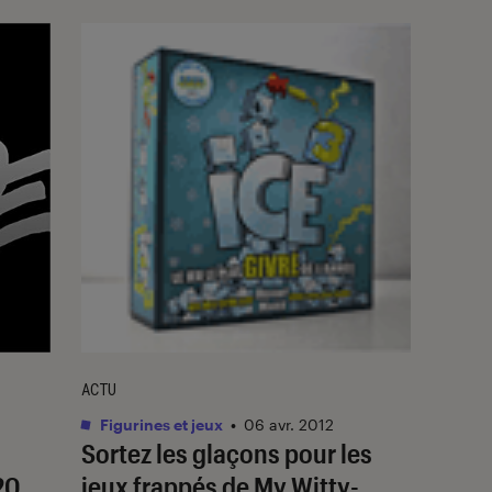
ACTU
Figurines et jeux
•
06 avr. 2012
Sortez les glaçons pour les
20
jeux frappés de My Witty-