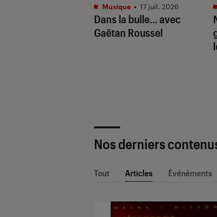
tphones
•
16 juil. 2026
Musique
•
17 juil. 2026
aille de l’IA
Dans la bulle… avec
e : Apple
Gaëtan Roussel
ligence vs. Galaxy
. Google Gemini
Nos derniers contenu
Tout
Articles
Événéments