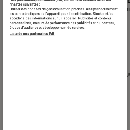
Dans la bulle… avec Gaëtan Roussel
Nuits 
finalités suivantes :
romans
Utiliser des données de géolocalisation précises. Analyser activement
les caractéristiques de l’appareil pour l’identification. Stocker et/ou
accéder à des informations sur un appareil. Publicités et contenu
personnalisés, mesure de performance des publicités et du contenu,
études d’audience et développement de services.
Liste de nos partenaires IAB
Nos derniers contenus
Tout
Articles
Événéments
Sélections et g