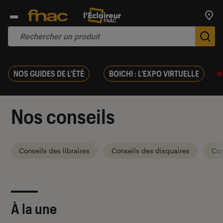
Trouv
De
NOS GUIDES DE L'ÉTÉ
BOICHI : L'EXPO VIRTUELLE
Nos conseils
Conseils des libraires
Conseils des disquaires
Con
À la une