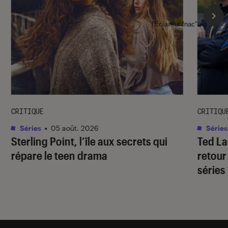
l'Éclaireur fnac">
CRITIQUE
CRITIQU
Séries
•
05 août. 2026
Séries
Sterling Point
, l’île aux secrets qui
Ted L
répare le teen drama
retour
séries