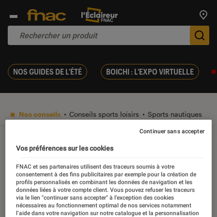
Trouv
De
NOS GUIDES DE L'ÉTÉ
BOICHI : L'EXPO VIRTUELLE
Nos conseils
Conseils sports loisirs
Sports nautiques
Continuer sans accepter
Sports nautiques
Vos préférences sur les cookies
FNAC et ses partenaires utilisent des traceurs soumis à votre
consentement à des fins publicitaires par exemple pour la création de
profils personnalisés en combinant les données de navigation et les
données liées à votre compte client. Vous pouvez refuser les traceurs
via le lien "continuer sans accepter" à l’exception des cookies
Nos derniers contenus
nécessaires au fonctionnement optimal de nos services notamment
l’aide dans votre navigation sur notre catalogue et la personnalisation