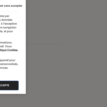
er sans accepter
ires par
es données
 à l’exception
re navigation
te, et pour
ormations,
reil. Vous
tique Cookies.
appareil pour
 personnalisés,
rvices.
ACCEPTE