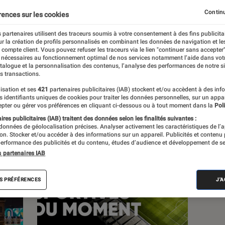
Continu
rences sur les cookies
 partenaires utilisent des traceurs soumis à votre consentement à des fins publicita
r la création de profils personnalisés en combinant les données de navigation et l
s
e compte client. Vous pouvez refuser les traceurs via le lien "continuer sans accepter"
 nécessaires au fonctionnement optimal de nos services notamment l’aide dans vot
atalogue et la personnalisation des contenus, l’analyse des performances de notre si
s transactions.
 guides
Tests
isation et ses
421
partenaires publicitaires (IAB) stockent et/ou accèdent à des inf
es identifiants uniques de cookies pour traiter les données personnelles, sur un appa
pter ou gérer vos préférences en cliquant ci-dessous ou à tout moment dans la
Poli
res publicitaires (IAB) traitent des données selon les finalités suivantes :
 données de géolocalisation précises. Analyser activement les caractéristiques de l’
tion. Stocker et/ou accéder à des informations sur un appareil. Publicités et contenu
erformance des publicités et du contenu, études d’audience et développement de se
s partenaires IAB
S PRÉFÉRENCES
J'