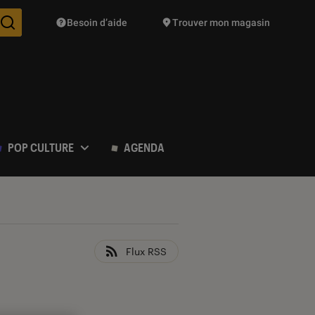
Besoin d’aide
Trouver mon magasin
Des suggestions de produits vont vous être proposées pendant vo
POP CULTURE
AGENDA
Flux RSS