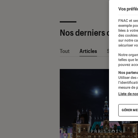
Vos préfé
FNAC et ses
exemple pou
Nos derniers contenu
liées à votr
des cookies
sur notre c
sécuriser vo
Tout
Articles
Sélections et
Notre organ
telles que l
pouvez acce
Nos partenai
Utiliser des
l’identifica
mesure de p
Liste de no
GÉRER ME