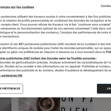
Continu
rences sur les cookies
 partenaires utilisent des traceurs soumis à votre consentement à des fins publicita
r la création de profils personnalisés en combinant les données de navigation et l
s
e compte client. Vous pouvez refuser les traceurs via le lien "continuer sans accepter"
 nécessaires au fonctionnement optimal de nos services notamment l’aide dans vot
atalogue et la personnalisation des contenus, l’analyse des performances de notre si
s transactions.
 guides
Tests
isation et ses
421
partenaires publicitaires (IAB) stockent et/ou accèdent à des inf
es identifiants uniques de cookies pour traiter les données personnelles, sur un appa
pter ou gérer vos préférences en cliquant ci-dessous ou à tout moment dans la
Poli
res publicitaires (IAB) traitent des données selon les finalités suivantes :
 données de géolocalisation précises. Analyser activement les caractéristiques de l’
tion. Stocker et/ou accéder à des informations sur un appareil. Publicités et contenu
erformance des publicités et du contenu, études d’audience et développement de se
s partenaires IAB
S PRÉFÉRENCES
J'