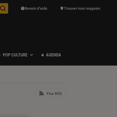
Besoin d’aide
Trouver mon magasin
Des suggestions de produits vont vous être proposées pendant vo
POP CULTURE
AGENDA
Flux RSS