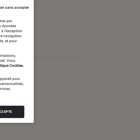
er sans accepter
ires par
es données
 à l’exception
re navigation
te, et pour
ormations,
reil. Vous
tique Cookies.
appareil pour
 personnalisés,
rvices.
ACCEPTE