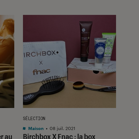
SÉLECTION
Maison
•
08 juil. 2021
er au
Birchbox X Fnac : la box