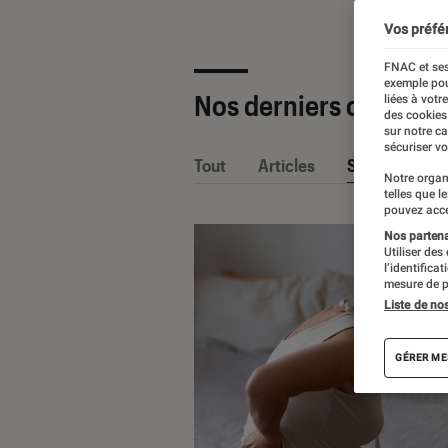
Vos préfé
FNAC et ses
exemple pou
Nos derniers contenu
liées à votr
des cookies
sur notre c
sécuriser vo
Tout
Articles
Sélections et
Notre organ
telles que l
pouvez acce
Nos partenai
Utiliser des
l’identifica
mesure de p
Liste de no
GÉRER ME