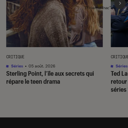
l'Éclaireur fnac">
CRITIQUE
CRITIQU
Séries
•
05 août. 2026
Séries
Sterling Point
, l’île aux secrets qui
Ted L
répare le teen drama
retour
séries