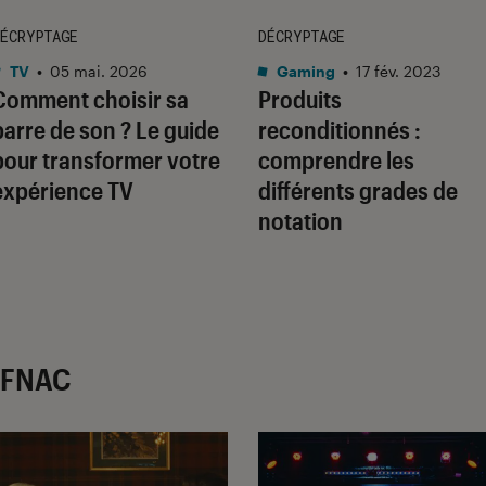
ÉCRYPTAGE
DÉCRYPTAGE
TV
•
05 mai. 2026
Gaming
•
17 fév. 2023
Comment choisir sa
Produits
barre de son ? Le guide
reconditionnés :
pour transformer votre
comprendre les
expérience TV
différents grades de
notation
r FNAC