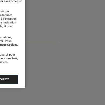
er sans accepter
ires par
es données
 à l’exception
re navigation
te, et pour
ormations,
reil. Vous
tique Cookies.
appareil pour
 personnalisés,
rvices.
ACCEPTE