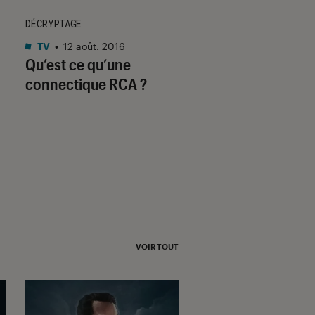
DÉCRYPTAGE
SÉLECTION
TV
•
12 août. 2016
Gaming
•
09 déc. 20
Qu’est ce qu’une
10 idées cadeaux 
connectique RCA ?
Tech à moins de 1
euros pour un Noë
réussi
VOIR TOUT