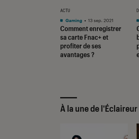
TAGE
ACTU
D
19 juin 2018
Gaming
•
13 sep. 2021
uces pour bien
Comment enregistrer
r son
sa carte Fnac+ et
projecteur
profiter de ses
avantages ?
À la une de
l'Éclaireu