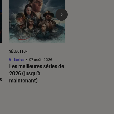
l'Éclaireur fnac">
SÉLECTION
SÉLECTION
Séries
•
07 août. 2026
Livres / BD
•
07 août.
Les meilleures séries de
Quiz romance de l’
2026 (jusqu’à
quel trope amour
s
maintenant)
est fait pour vous 