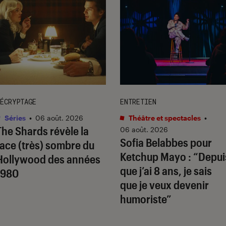
ÉCRYPTAGE
ENTRETIEN
Séries
•
06 août. 2026
Théâtre et spectacles
•
The Shards
révèle la
06 août. 2026
Sofia Belabbes pour
face (très) sombre du
Ketchup Mayo
: “Depui
Hollywood des années
que j’ai 8 ans, je sais
1980
que je veux devenir
humoriste”