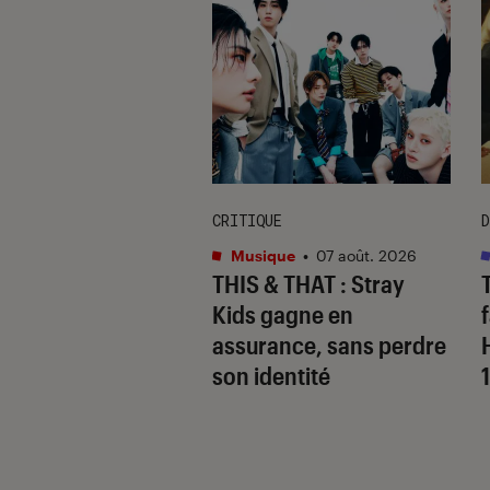
CRITIQUE
D
s
•
07 août. 2026
Musique
•
07 août. 2026
 Gervais, le sale
THIS & THAT
: Stray
 de la comédie
Kids gagne en
nnique
assurance, sans perdre
son identité