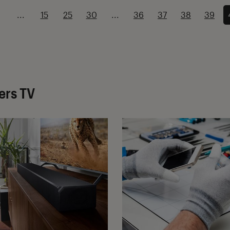
...
15
25
30
...
36
37
38
39
ers TV