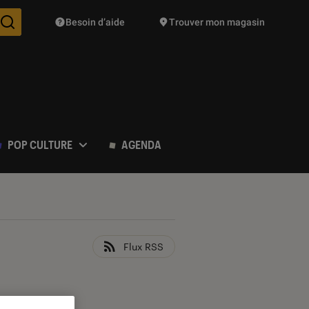
Besoin d’aide
Trouver mon magasin
Des suggestions de produits vont vous être proposées pendant vo
POP CULTURE
AGENDA
Flux RSS