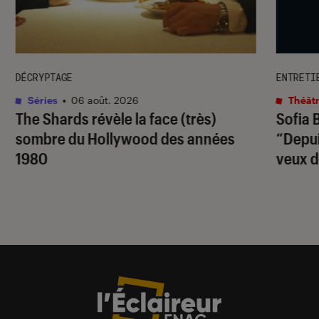
DÉCRYPTAGE
ENTRETI
Séries
•
06 août. 2026
Théâtr
The Shards
révèle la face (très)
Sofia 
sombre du Hollywood des années
“Depuis
1980
veux d