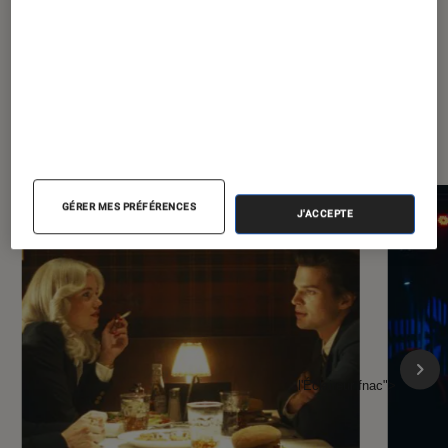
À la une de
VOIR TOUT
l'Éclaireur FNAC
GÉRER MES PRÉFÉRENCES
J'ACCEPTE
l'Éclaireur fnac">