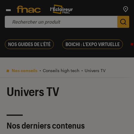
Trouv
De
NOS GUIDES DE L'ÉTÉ
BOICHI : L'EXPO VIRTUELLE
Nos conseils
Conseils high tech
Univers TV
Univers TV
Nos derniers contenus