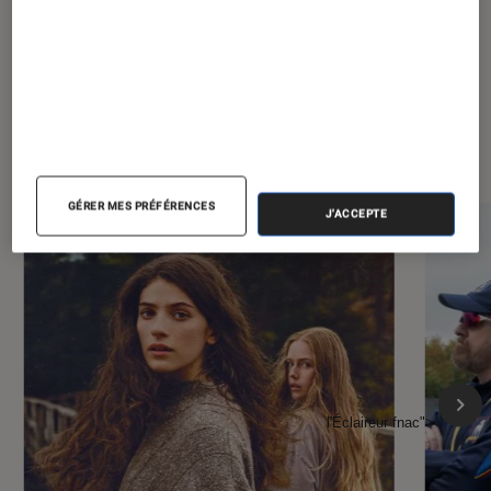
À la une de
VOIR TOUT
l'Éclaireur FNAC
GÉRER MES PRÉFÉRENCES
J'ACCEPTE
l'Éclaireur fnac">