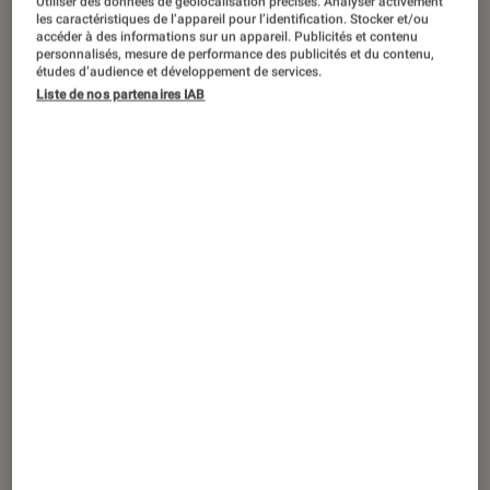
Utiliser des données de géolocalisation précises. Analyser activement
les caractéristiques de l’appareil pour l’identification. Stocker et/ou
accéder à des informations sur un appareil. Publicités et contenu
personnalisés, mesure de performance des publicités et du contenu,
études d’audience et développement de services.
ACTU
Liste de nos partenaires IAB
TV
•
25 nov. 2015
Pourquoi vous allez aimer l’Oled Ultra
HD incurvé de LG