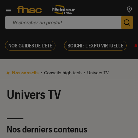
Trouv
De
NOS GUIDES DE L'ÉTÉ
BOICHI : L'EXPO VIRTUELLE
Nos conseils
Conseils high tech
Univers TV
Univers TV
Nos derniers contenus