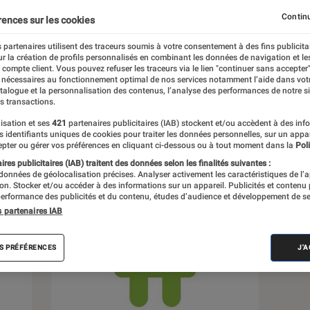
Continu
rences sur les cookies
 partenaires utilisent des traceurs soumis à votre consentement à des fins publicita
r la création de profils personnalisés en combinant les données de navigation et l
s
e compte client. Vous pouvez refuser les traceurs via le lien "continuer sans accepter"
 nécessaires au fonctionnement optimal de nos services notamment l’aide dans vot
atalogue et la personnalisation des contenus, l’analyse des performances de notre si
s transactions.
 guides
Tests
isation et ses
421
partenaires publicitaires (IAB) stockent et/ou accèdent à des inf
es identifiants uniques de cookies pour traiter les données personnelles, sur un appa
pter ou gérer vos préférences en cliquant ci-dessous ou à tout moment dans la
Poli
res publicitaires (IAB) traitent des données selon les finalités suivantes :
 données de géolocalisation précises. Analyser activement les caractéristiques de l’
tion. Stocker et/ou accéder à des informations sur un appareil. Publicités et contenu
erformance des publicités et du contenu, études d’audience et développement de se
s partenaires IAB
S PRÉFÉRENCES
J'