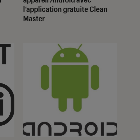
l’application gratuite Clean
Master