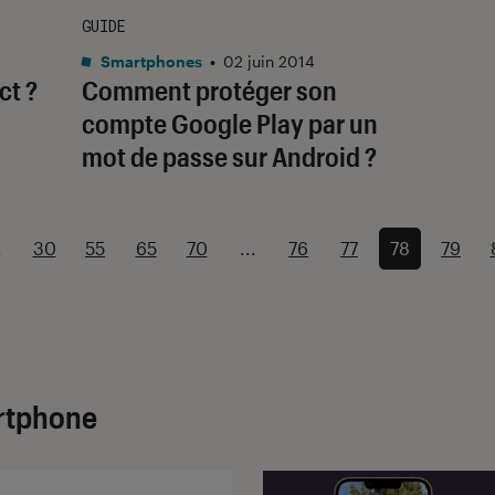
GUIDE
Smartphones
•
02 juin 2014
ct ?
Comment protéger son
compte Google Play par un
mot de passe sur Android ?
.
30
55
65
70
...
76
77
78
79
artphone