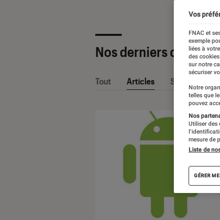
Vos préfé
FNAC et ses
exemple pou
Nos derniers contenu
liées à votr
des cookies
sur notre c
sécuriser vo
Tout
Articles
Sélections et
Notre organ
telles que l
pouvez acce
Nos partenai
Utiliser des
l’identifica
mesure de p
Liste de no
GÉRER ME