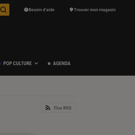
Besoin d’aide
Trouver mon magasin
Des suggestions de produits vont vous être proposées pendant vo
POP CULTURE
AGENDA
Flux RSS