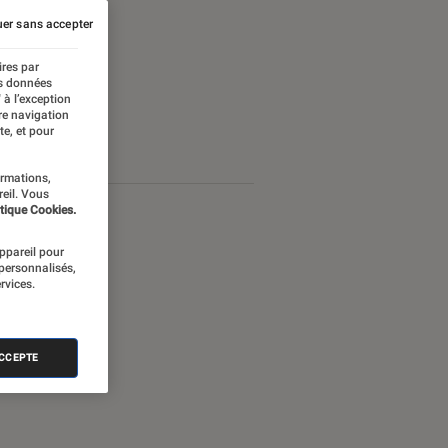
er sans accepter
ires par
es données
 à l’exception
re navigation
te, et pour
ormations,
reil. Vous
tique Cookies.
appareil pour
 personnalisés,
rvices.
ACCEPTE