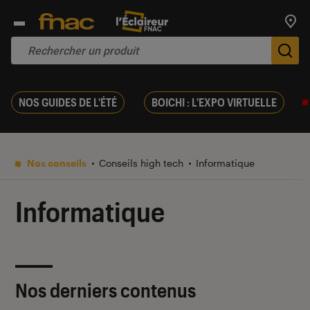
Trouv
De
NOS GUIDES DE L'ÉTÉ
BOICHI : L'EXPO VIRTUELLE
Nos conseils
Conseils high tech
Informatique
Informatique
Nos derniers contenus