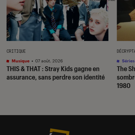
CRITIQUE
DÉCRYPT
Musique
•
07 août. 2026
Séries
THIS & THAT
: Stray Kids gagne en
The S
assurance, sans perdre son identité
sombr
1980