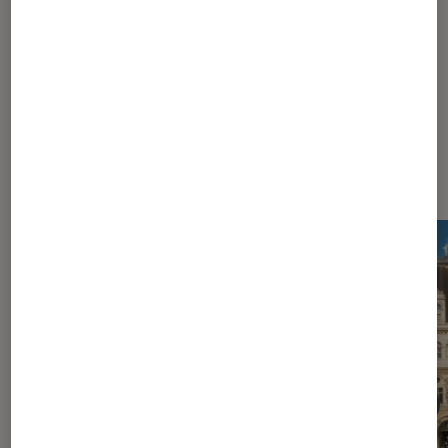
1
...
5
6
7
8
9
Les plus lus dans World