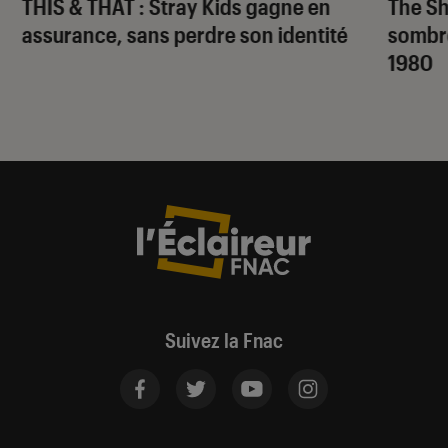
THIS & THAT
: Stray Kids gagne en
The S
assurance, sans perdre son identité
sombr
1980
Suivez la Fnac