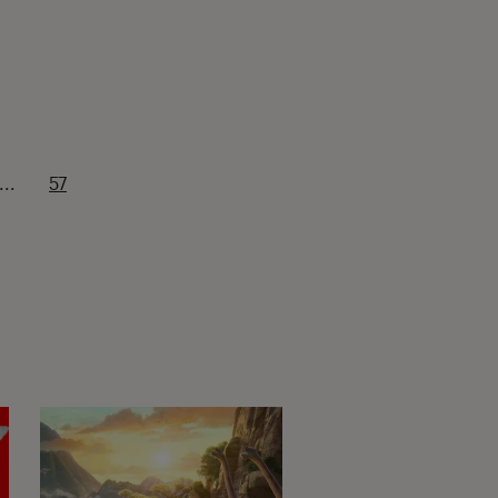
...
57