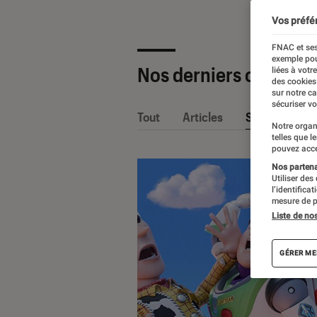
Vos préfé
FNAC et ses
exemple pou
Nos derniers contenu
liées à votr
des cookies
sur notre c
sécuriser vo
Tout
Articles
Sélections et
Notre organ
telles que l
pouvez acce
Nos partenai
Utiliser des
l’identifica
mesure de p
Liste de no
GÉRER ME