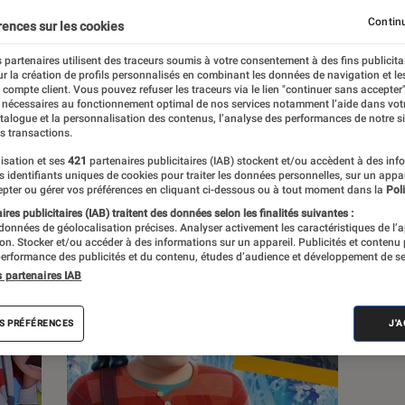
Continu
rences sur les cookies
 partenaires utilisent des traceurs soumis à votre consentement à des fins publicita
r la création de profils personnalisés en combinant les données de navigation et l
s
e compte client. Vous pouvez refuser les traceurs via le lien "continuer sans accepter"
 nécessaires au fonctionnement optimal de nos services notamment l’aide dans vot
atalogue et la personnalisation des contenus, l’analyse des performances de notre si
s transactions.
 guides
isation et ses
421
partenaires publicitaires (IAB) stockent et/ou accèdent à des inf
es identifiants uniques de cookies pour traiter les données personnelles, sur un appa
pter ou gérer vos préférences en cliquant ci-dessous ou à tout moment dans la
Poli
res publicitaires (IAB) traitent des données selon les finalités suivantes :
 données de géolocalisation précises. Analyser activement les caractéristiques de l’
tion. Stocker et/ou accéder à des informations sur un appareil. Publicités et contenu
erformance des publicités et du contenu, études d’audience et développement de se
s partenaires IAB
S PRÉFÉRENCES
J'