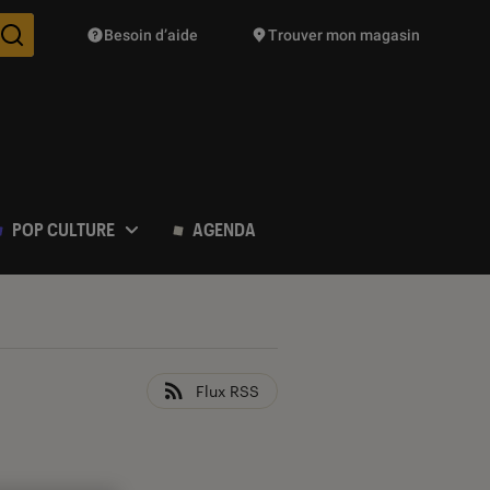
Besoin d’aide
Trouver mon magasin
Des suggestions de produits vont vous être proposées pendant vo
POP CULTURE
AGENDA
Flux RSS