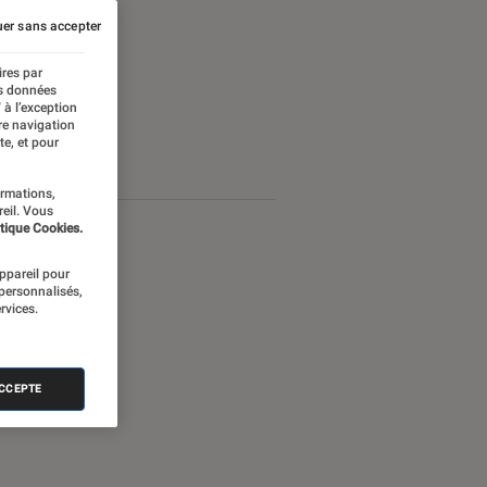
er sans accepter
ires par
es données
 à l’exception
re navigation
te, et pour
ormations,
reil. Vous
tique Cookies.
appareil pour
 personnalisés,
rvices.
ACCEPTE