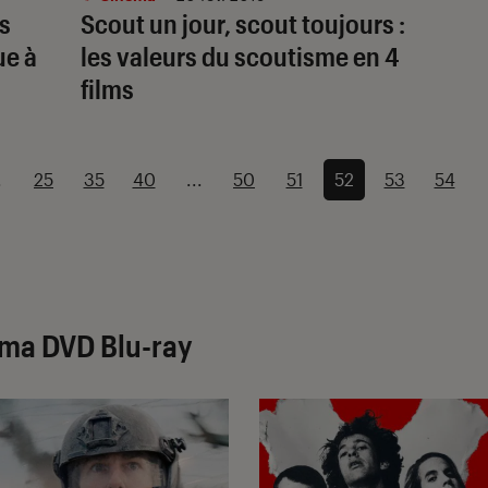
s
Scout un jour, scout toujours :
ue à
les valeurs du scoutisme en 4
films
.
25
35
40
...
50
51
52
53
54
éma DVD Blu-ray