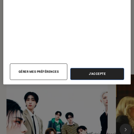
À la une de
VOIR TOUT
l'Éclaireur FNAC
GÉRER MES PRÉFÉRENCES
J'ACCEPTE