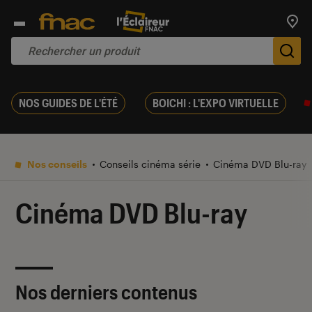
Trouv
De
NOS GUIDES DE L'ÉTÉ
BOICHI : L'EXPO VIRTUELLE
Nos conseils
Conseils cinéma série
Cinéma DVD Blu-ray
Cinéma DVD Blu-ray
Nos derniers contenus