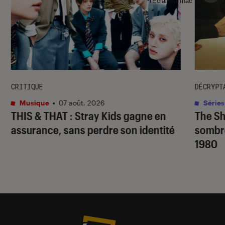
l'Éclaireur fnac">
CRITIQUE
DÉCRYPT
Musique
•
07 août. 2026
Séries
THIS & THAT
: Stray Kids gagne en
The S
assurance, sans perdre son identité
sombr
1980