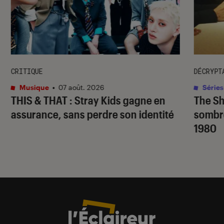
CRITIQUE
DÉCRYPT
Musique
•
07 août. 2026
Séries
THIS & THAT
: Stray Kids gagne en
The S
assurance, sans perdre son identité
sombr
1980