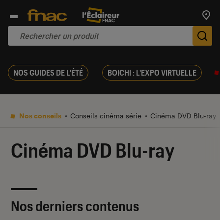
Trouv
De
NOS GUIDES DE L'ÉTÉ
BOICHI : L'EXPO VIRTUELLE
Nos conseils
Conseils cinéma série
Cinéma DVD Blu-ray
Cinéma DVD Blu-ray
Nos derniers contenus