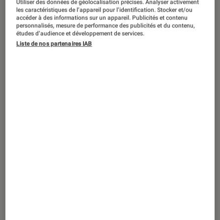
Utiliser des données de géolocalisation précises. Analyser activement
les caractéristiques de l’appareil pour l’identification. Stocker et/ou
accéder à des informations sur un appareil. Publicités et contenu
personnalisés, mesure de performance des publicités et du contenu,
études d’audience et développement de services.
ARTICLE
Liste de nos partenaires IAB
Musique
•
24 sep. 2020
Juliette Gréco, disparition de l’icône de
Saint-Germain-des-Prés