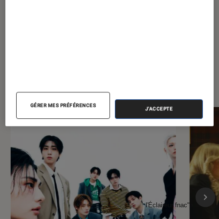
À la une de
VOIR TOUT
l'Éclaireur FNAC
GÉRER MES PRÉFÉRENCES
J'ACCEPTE
l'Éclaireur fnac">