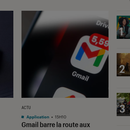
1
2
3
ACTU
Application
•
15H10
Gmail barre la route aux