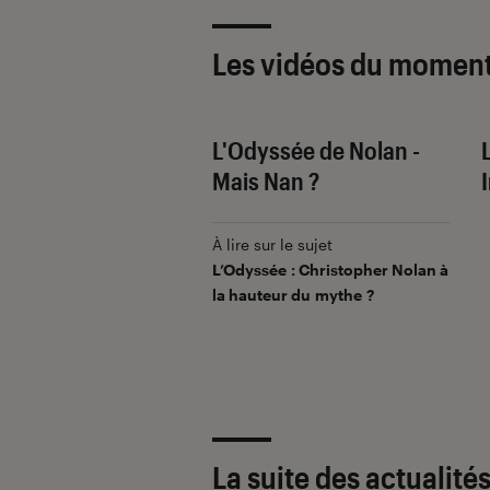
Les vidéos du momen
tory 5 - Shot de
L'Odyssée de Nolan -
re
Mais Nan ?
ur le sujet
À lire sur le sujet
i « Toy Story 5 » est le
L’Odyssée
: Christopher Nolan à
waouh » du mois
la hauteur du mythe ?
La suite des actualité