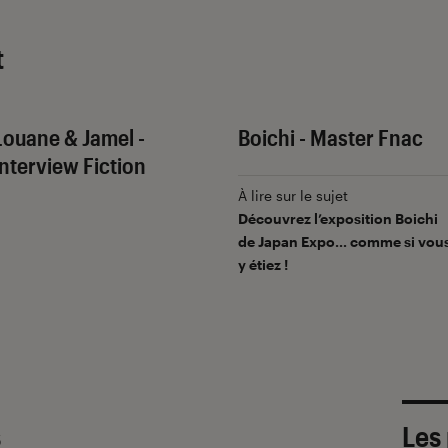
t
Louane & Jamel -
Boichi - Master Fnac
Interview Fiction
À lire sur le sujet
Découvrez l’exposition Boichi
de Japan Expo… comme si vou
y étiez !
s
Les 