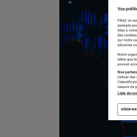
Vos préfé
FNAC et ses
exemple pou
liées à votr
des cookies
sur notre c
sécuriser vo
Notre organ
telles que l
pouvez acce
Nos partenai
Utiliser des
l’identifica
mesure de p
Liste de no
GÉRER ME