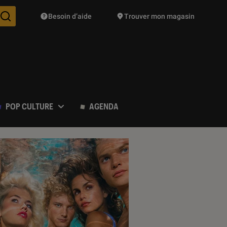
Besoin d’aide
Trouver mon magasin
Des suggestions de produits vont vous être proposées pendant vo
POP CULTURE
AGENDA