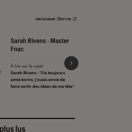
INSTAGRAM
TIKTOK
Sarah Rivens - Master
Hiro Mashima - L'
Fnac
Fiction
À lire sur le sujet
À lire sur le sujet
s
Sarah Rivens : “J’ai toujours
Hiro Mashima : “J’écoute
aimé écrire, j’avais envie de
boucle la BO de
Fairy Tai
faire sortir des idées de ma tête”
travailler”
plus lus