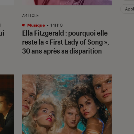
App
ARTICLE
n
Musique
•
14H10
ui
Ella Fitzgerald : pourquoi elle
reste la « First Lady of Song »,
30 ans après sa disparition