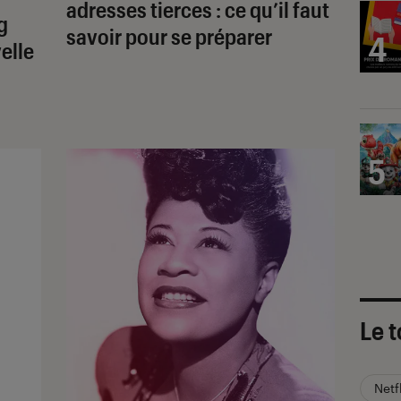
adresses tierces : ce qu’il faut
g
savoir pour se préparer
4
elle
5
Le t
Netf