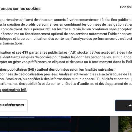
Continu
rences sur les cookies
 partenaires utilisent des traceurs soumis à votre consentement à des fins publicita
r la création de profils personnalisés en combinant les données de navigation et l
e compte client. Vous pouvez refuser les traceurs via le lien "continuer sans accepter"
 nécessaires au fonctionnement optimal de nos services notamment l’aide dans vot
atalogue et la personnalisation des contenus, l’analyse des performances de notre si
s transactions.
CRITI
isation et ses
419
partenaires publicitaires (IAB) stockent et/ou accèdent à des inf
Séri
es identifiants uniques de cookies pour traiter les données personnelles, sur un appa
The 
pter ou gérer vos préférences en cliquant ci-dessous ou à tout moment dans la
Poli
res publicitaires (IAB) traitent des données selon les finalités suivantes :
signe
 données de géolocalisation précises. Analyser activement les caractéristiques de l’
tion. Stocker et/ou accéder à des informations sur un appareil. Publicités et contenu
et s
erformance des publicités et du contenu, études d’audience et développement de se
s partenaires IAB
S PRÉFÉRENCES
J'