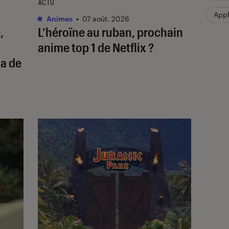
ACTU
App
Animes
•
07 août. 2026
,
L’héroïne au ruban
, prochain
anime top 1 de Netflix ?
a de