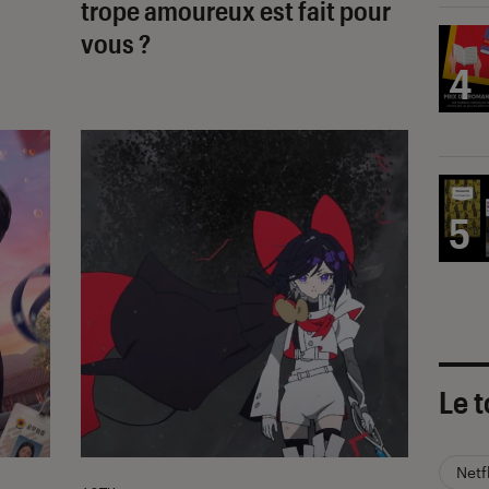
trope amoureux est fait pour
vous ?
4
5
Le t
Netf