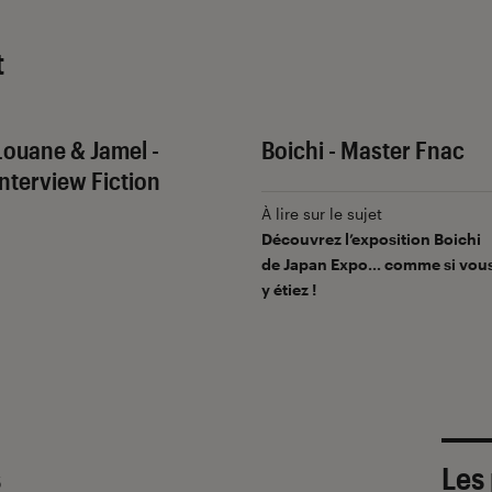
t
Louane & Jamel -
Boichi - Master Fnac
Interview Fiction
À lire sur le sujet
Découvrez l’exposition Boichi
de Japan Expo… comme si vou
y étiez !
s
Les 