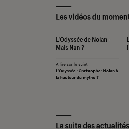
Les vidéos du momen
tory 5 - Shot de
L'Odyssée de Nolan -
re
Mais Nan ?
ur le sujet
À lire sur le sujet
i « Toy Story 5 » est le
L’Odyssée
: Christopher Nolan à
waouh » du mois
la hauteur du mythe ?
La suite des actualité