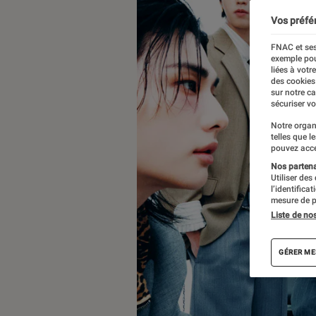
Vos préfé
FNAC et ses
exemple pou
liées à votr
des cookies
sur notre c
sécuriser vo
Notre organ
telles que l
pouvez acce
Nos partenai
Utiliser des
l’identifica
mesure de p
Liste de no
GÉRER ME