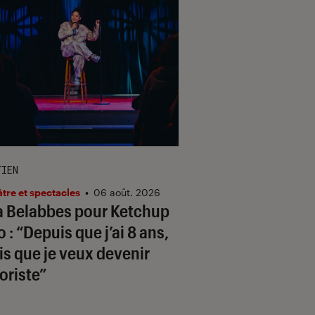
TIEN
tre et spectacles
•
06 août. 2026
a Belabbes pour
Ketchup
o
: “Depuis que j’ai 8 ans,
ais que je veux devenir
riste”