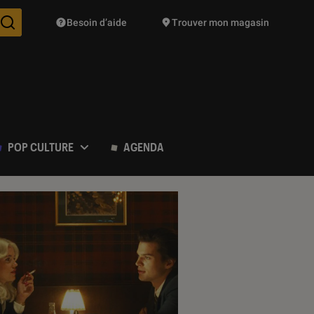
Besoin d’aide
Trouver mon magasin
Des suggestions de produits vont vous être proposées pendant vo
POP CULTURE
AGENDA