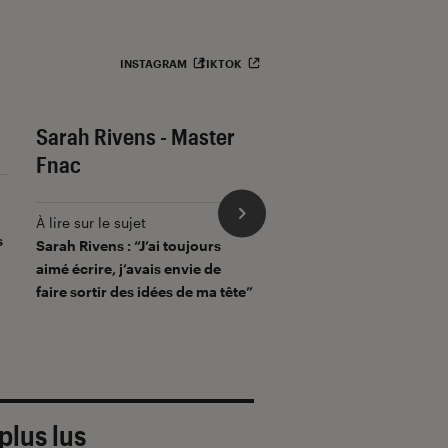
INSTAGRAM
TIKTOK
Sarah Rivens - Master
Hiro Mashima - L'
Fnac
Fiction
À lire sur le sujet
À lire sur le sujet
s
Sarah Rivens : “J’ai toujours
Hiro Mashima : “J’écoute
aimé écrire, j’avais envie de
boucle la BO de
Fairy Tai
faire sortir des idées de ma tête”
travailler”
plus lus