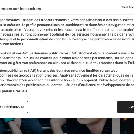
Continu
rences sur les cookies
 partenaires utilisent des traceurs soumis à votre consentement à des fins publicita
r la création de profils personnalisés en combinant les données de navigation et l
e compte client. Vous pouvez refuser les traceurs via le lien "continuer sans accepter"
 nécessaires au fonctionnement optimal de nos services notamment l’aide dans vot
atalogue et la personnalisation des contenus, l’analyse des performances de notre si
s transactions.
DÉCRY
isation et ses
421
partenaires publicitaires (IAB) stockent et/ou accèdent à des inf
Séri
es identifiants uniques de cookies pour traiter les données personnelles, sur un appa
The 
pter ou gérer vos préférences en cliquant ci-dessous ou à tout moment dans la
Poli
res publicitaires (IAB) traitent des données selon les finalités suivantes :
(trè
 données de géolocalisation précises. Analyser activement les caractéristiques de l’
tion. Stocker et/ou accéder à des informations sur un appareil. Publicités et contenu
des 
erformance des publicités et du contenu, études d’audience et développement de se
s partenaires IAB
S PRÉFÉRENCES
J'