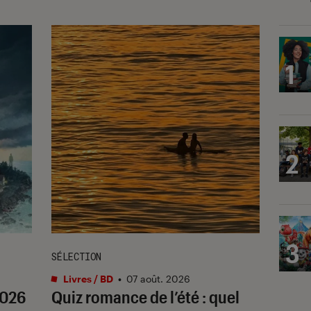
1
2
3
SÉLECTION
Livres / BD
•
07 août. 2026
2026
Quiz romance de l’été : quel